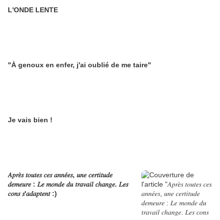
L'ONDE LENTE
"À genoux en enfer, j'ai oublié de me taire"
Je vais bien !
𝐴𝑝𝑟𝑒̀𝑠 𝑡𝑜𝑢𝑡𝑒𝑠 𝑐𝑒𝑠 𝑎𝑛𝑛𝑒́𝑒𝑠, 𝑢𝑛𝑒 𝑐𝑒𝑟𝑡𝑖𝑡𝑢𝑑𝑒
𝑑𝑒𝑚𝑒𝑢𝑟𝑒 : 𝐿𝑒 𝑚𝑜𝑛𝑑𝑒 𝑑𝑢 𝑡𝑟𝑎𝑣𝑎𝑖𝑙 𝑐ℎ𝑎𝑛𝑔𝑒. 𝐿𝑒𝑠
𝑐𝑜𝑛𝑠 𝑠'𝑎𝑑𝑎𝑝𝑡𝑒𝑛𝑡 :)