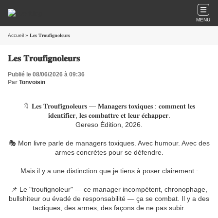
MENU
Accueil
» 𝐋𝐞𝐬 𝐓𝐫𝐨𝐮𝐟𝐢𝐠𝐧𝐨𝐥𝐞𝐮𝐫𝐬
𝐋𝐞𝐬 𝐓𝐫𝐨𝐮𝐟𝐢𝐠𝐧𝐨𝐥𝐞𝐮𝐫𝐬
Publié le 08/06/2026 à 09:36
Par
Tonvoisin
🔖 𝐋𝐞𝐬 𝐓𝐫𝐨𝐮𝐟𝐢𝐠𝐧𝐨𝐥𝐞𝐮𝐫𝐬 — 𝐌𝐚𝐧𝐚𝐠𝐞𝐫𝐬 𝐭𝐨𝐱𝐢𝐪𝐮𝐞𝐬 : 𝐜𝐨𝐦𝐦𝐞𝐧𝐭 𝐥𝐞𝐬
𝐢𝐝𝐞𝐧𝐭𝐢𝐟𝐢𝐞𝐫, 𝐥𝐞𝐬 𝐜𝐨𝐦𝐛𝐚𝐭𝐭𝐫𝐞 𝐞𝐭 𝐥𝐞𝐮𝐫 𝐞́𝐜𝐡𝐚𝐩𝐩𝐞𝐫.
Gereso Édition, 2026.
🎭 Mon livre parle de managers toxiques. Avec humour. Avec des
armes concrètes pour se défendre.
Mais il y a une distinction que je tiens à poser clairement :
📌 Le "troufignoleur" — ce manager incompétent, chronophage,
bullshiteur ou évadé de responsabilité — ça se combat. Il y a des
tactiques, des armes, des façons de ne pas subir.