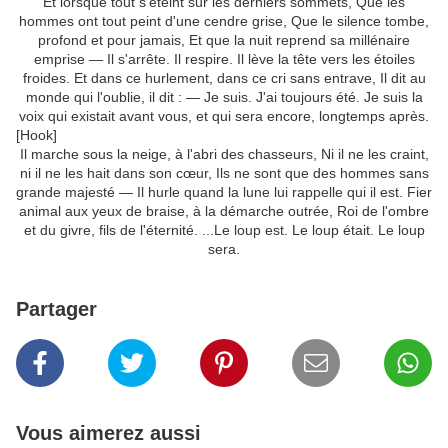
Et lorsque tout s'éteint sur les derniers sommets, Que les
hommes ont tout peint d'une cendre grise, Que le silence tombe,
profond et pour jamais, Et que la nuit reprend sa millénaire
emprise — Il s'arrête. Il respire. Il lève la tête vers les étoiles
froides. Et dans ce hurlement, dans ce cri sans entrave, Il dit au
monde qui l'oublie, il dit : — Je suis. J'ai toujours été. Je suis la
voix qui existait avant vous, et qui sera encore, longtemps après.
[Hook]
Il marche sous la neige, à l'abri des chasseurs, Ni il ne les craint,
ni il ne les hait dans son cœur, Ils ne sont que des hommes sans
grande majesté — Il hurle quand la lune lui rappelle qui il est. Fier
animal aux yeux de braise, à la démarche outrée, Roi de l'ombre
et du givre, fils de l'éternité. ...Le loup est. Le loup était. Le loup
sera.
Partager
Vous aimerez aussi