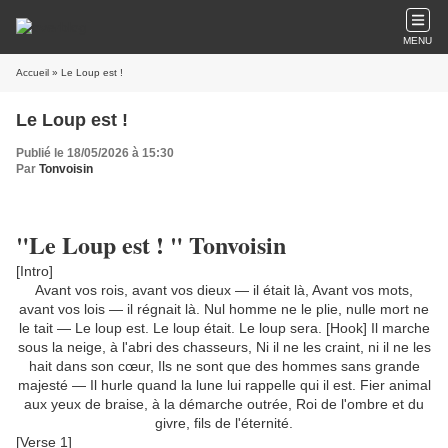
MENU
Accueil
» Le Loup est !
Le Loup est !
Publié le 18/05/2026 à 15:30
Par
Tonvoisin
"Le Loup est ! " Tonvoisin
[Intro]
Avant vos rois, avant vos dieux — il était là, Avant vos mots,
avant vos lois — il régnait là. Nul homme ne le plie, nulle mort ne
le tait — Le loup est. Le loup était. Le loup sera. [Hook] Il marche
sous la neige, à l'abri des chasseurs, Ni il ne les craint, ni il ne les
hait dans son cœur, Ils ne sont que des hommes sans grande
majesté — Il hurle quand la lune lui rappelle qui il est. Fier animal
aux yeux de braise, à la démarche outrée, Roi de l'ombre et du
givre, fils de l'éternité.
[Verse 1]