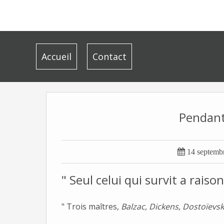
Accueil
Contact
Pendant 

14 septemb
" Seul celui qui survit a raiso
" Trois maîtres,
Balzac, Dickens, Dostoïevsk