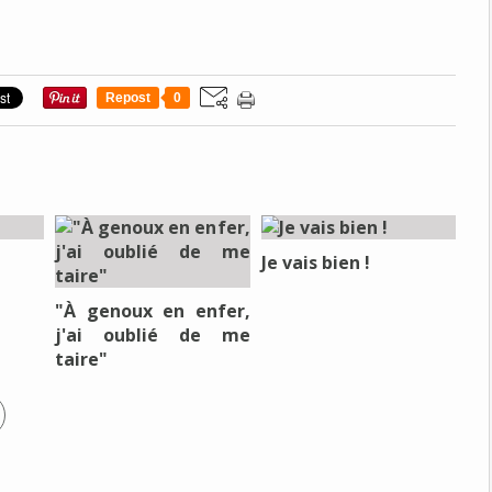
Repost
0
Je vais bien !
"À genoux en enfer,
j'ai oublié de me
taire"