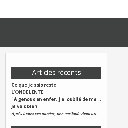
Articles récents
Ce que je sais reste
L'ONDE LENTE
"À genoux en enfer, j'ai oublié de me taire"
Je vais bien !
𝐴𝑝𝑟𝑒̀𝑠 𝑡𝑜𝑢𝑡𝑒𝑠 𝑐𝑒𝑠 𝑎𝑛𝑛𝑒́𝑒𝑠, 𝑢𝑛𝑒 𝑐𝑒𝑟𝑡𝑖𝑡𝑢𝑑𝑒 𝑑𝑒𝑚𝑒𝑢𝑟𝑒 : 𝐿𝑒 𝑚𝑜𝑛𝑑𝑒 𝑑𝑢 𝑡𝑟𝑎𝑣𝑎𝑖𝑙 𝑐ℎ𝑎𝑛𝑔𝑒. 𝐿𝑒𝑠 𝑐𝑜𝑛𝑠 𝑠'𝑎𝑑𝑎𝑝𝑡𝑒𝑛𝑡 :)