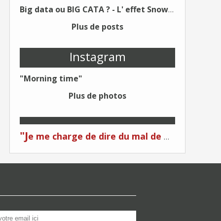
Big data ou BIG CATA ? - L' effet Snowden - Editions Kawa - Un Éditeur différent !
Plus de posts
Instagram
"Morning time"
Plus de photos
"J
e me charge de dire du mal de moi... Quand on me critique... C'est du plagiat ! "