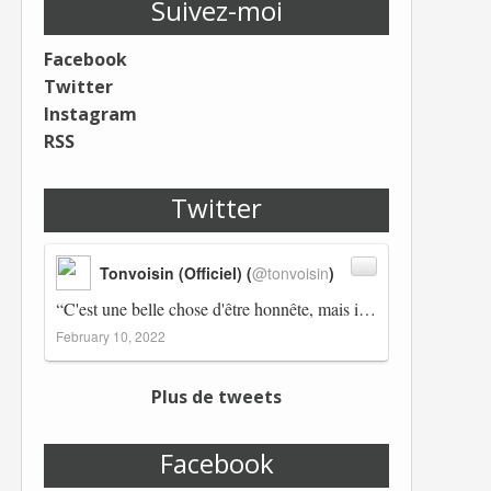
Suivez-moi
Facebook
Twitter
Instagram
RSS
Twitter
Tonvoisin (Officiel) (
@tonvoisin
)
“C'est une belle chose d'être honnête, mais il est également important d'avoir raison.” Winston Churchill Réplico…
February 10, 2022
Plus de tweets
Facebook