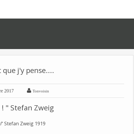
que j'y pense....

re 2017
Tonvoisin
n ! " Stefan Zweig
i
" Stefan Zweig 1919