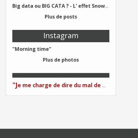
Big data ou BIG CATA ? - L' effet Snowden - Editions Kawa - Un Éditeur différent !
Plus de posts
Instagram
"Morning time"
Plus de photos
"J
e me charge de dire du mal de moi... Quand on me critique... C'est du plagiat ! "