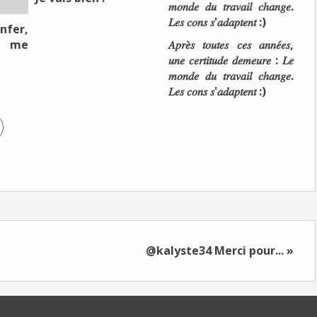
nfer,
e me
𝐴𝑝𝑟𝑒̀𝑠 𝑡𝑜𝑢𝑡𝑒𝑠 𝑐𝑒𝑠 𝑎𝑛𝑛𝑒́𝑒𝑠,
𝑢𝑛𝑒 𝑐𝑒𝑟𝑡𝑖𝑡𝑢𝑑𝑒 𝑑𝑒𝑚𝑒𝑢𝑟𝑒 : 𝐿𝑒
𝑚𝑜𝑛𝑑𝑒 𝑑𝑢 𝑡𝑟𝑎𝑣𝑎𝑖𝑙 𝑐ℎ𝑎𝑛𝑔𝑒.
𝐿𝑒𝑠 𝑐𝑜𝑛𝑠 𝑠'𝑎𝑑𝑎𝑝𝑡𝑒𝑛𝑡 :)
@kalyste34 Merci pour... »