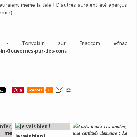
 auraient même la télé !
D'autres auraient été aperçus
irmer)
s - Tonvoisin sur Fnac.com
#fnac
sin-Gouvernes-par-des-cons
Repost
0
Je vais bien !