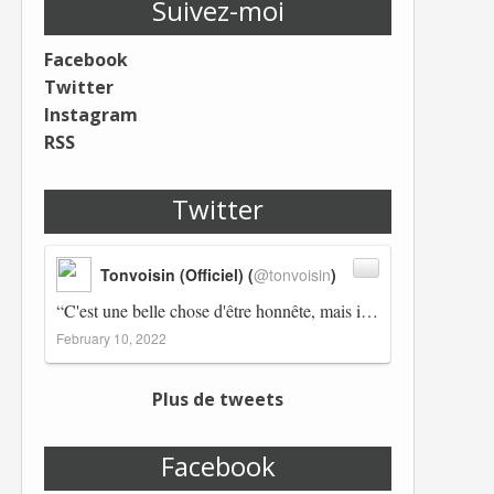
Suivez-moi
Facebook
Twitter
Instagram
RSS
Twitter
Tonvoisin (Officiel) (
@tonvoisin
)
“C'est une belle chose d'être honnête, mais il est également important d'avoir raison.” Winston Churchill Réplico…
February 10, 2022
Plus de tweets
Facebook