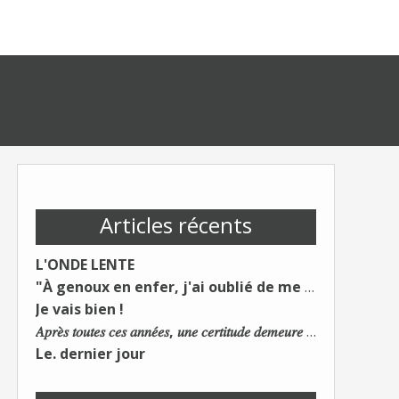
Articles récents
L'ONDE LENTE
"À genoux en enfer, j'ai oublié de me taire"
Je vais bien !
𝐴𝑝𝑟𝑒̀𝑠 𝑡𝑜𝑢𝑡𝑒𝑠 𝑐𝑒𝑠 𝑎𝑛𝑛𝑒́𝑒𝑠, 𝑢𝑛𝑒 𝑐𝑒𝑟𝑡𝑖𝑡𝑢𝑑𝑒 𝑑𝑒𝑚𝑒𝑢𝑟𝑒 : 𝐿𝑒 𝑚𝑜𝑛𝑑𝑒 𝑑𝑢 𝑡𝑟𝑎𝑣𝑎𝑖𝑙 𝑐ℎ𝑎𝑛𝑔𝑒. 𝐿𝑒𝑠 𝑐𝑜𝑛𝑠 𝑠'𝑎𝑑𝑎𝑝𝑡𝑒𝑛𝑡 :)
Le. dernier jour