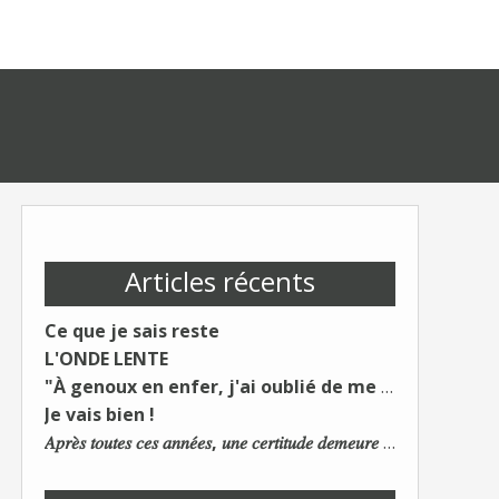
Articles récents
Ce que je sais reste
L'ONDE LENTE
"À genoux en enfer, j'ai oublié de me taire"
Je vais bien !
𝐴𝑝𝑟𝑒̀𝑠 𝑡𝑜𝑢𝑡𝑒𝑠 𝑐𝑒𝑠 𝑎𝑛𝑛𝑒́𝑒𝑠, 𝑢𝑛𝑒 𝑐𝑒𝑟𝑡𝑖𝑡𝑢𝑑𝑒 𝑑𝑒𝑚𝑒𝑢𝑟𝑒 : 𝐿𝑒 𝑚𝑜𝑛𝑑𝑒 𝑑𝑢 𝑡𝑟𝑎𝑣𝑎𝑖𝑙 𝑐ℎ𝑎𝑛𝑔𝑒. 𝐿𝑒𝑠 𝑐𝑜𝑛𝑠 𝑠'𝑎𝑑𝑎𝑝𝑡𝑒𝑛𝑡 :)