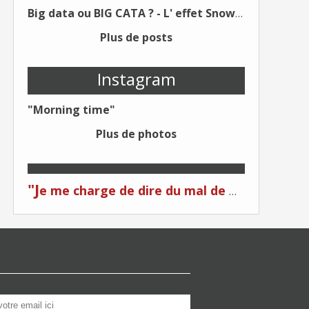
Big data ou BIG CATA ? - L' effet Snowden - Editions Kawa - Un Éditeur différent !
Plus de posts
Instagram
"Morning time"
Plus de photos
"J
e me charge de dire du mal de moi... Quand on me critique... C'est du plagiat ! "