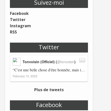
Suivez-moi
Facebook
Twitter
Instagram
RSS
Twitter
Tonvoisin (Officiel) (
@tonvoisin
)
“C'est une belle chose d'être honnête, mais il est également important d'avoir raison.” Winston Churchill Réplico…
February 10, 2022
Plus de tweets
Facebook