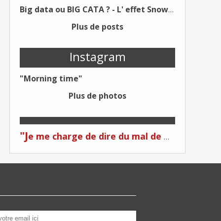
Big data ou BIG CATA ? - L' effet Snowden - Editions Kawa - Un Éditeur différent !
Plus de posts
Instagram
"Morning time"
Plus de photos
"J
e me charge de dire du mal de moi... Quand on me critique... C'est du plagiat ! "