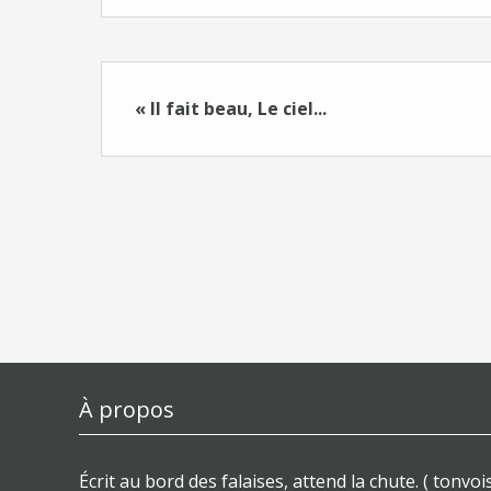
« Il fait beau, Le ciel...
À propos
Écrit au bord des falaises, attend la chute. ( tonvois