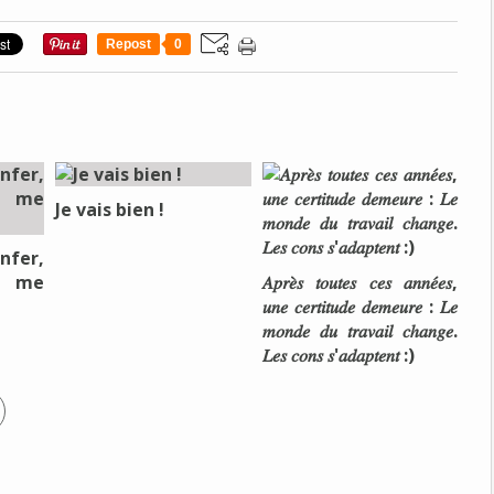
Repost
0
Je vais bien !
nfer,
e me
𝐴𝑝𝑟𝑒̀𝑠 𝑡𝑜𝑢𝑡𝑒𝑠 𝑐𝑒𝑠 𝑎𝑛𝑛𝑒́𝑒𝑠,
𝑢𝑛𝑒 𝑐𝑒𝑟𝑡𝑖𝑡𝑢𝑑𝑒 𝑑𝑒𝑚𝑒𝑢𝑟𝑒 : 𝐿𝑒
𝑚𝑜𝑛𝑑𝑒 𝑑𝑢 𝑡𝑟𝑎𝑣𝑎𝑖𝑙 𝑐ℎ𝑎𝑛𝑔𝑒.
𝐿𝑒𝑠 𝑐𝑜𝑛𝑠 𝑠'𝑎𝑑𝑎𝑝𝑡𝑒𝑛𝑡 :)