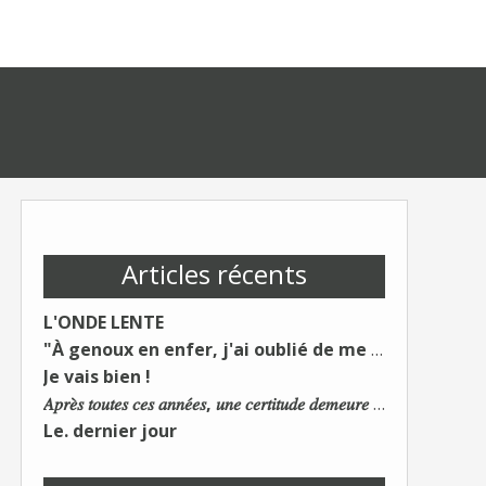
Articles récents
L'ONDE LENTE
"À genoux en enfer, j'ai oublié de me taire"
Je vais bien !
𝐴𝑝𝑟𝑒̀𝑠 𝑡𝑜𝑢𝑡𝑒𝑠 𝑐𝑒𝑠 𝑎𝑛𝑛𝑒́𝑒𝑠, 𝑢𝑛𝑒 𝑐𝑒𝑟𝑡𝑖𝑡𝑢𝑑𝑒 𝑑𝑒𝑚𝑒𝑢𝑟𝑒 : 𝐿𝑒 𝑚𝑜𝑛𝑑𝑒 𝑑𝑢 𝑡𝑟𝑎𝑣𝑎𝑖𝑙 𝑐ℎ𝑎𝑛𝑔𝑒. 𝐿𝑒𝑠 𝑐𝑜𝑛𝑠 𝑠'𝑎𝑑𝑎𝑝𝑡𝑒𝑛𝑡 :)
Le. dernier jour