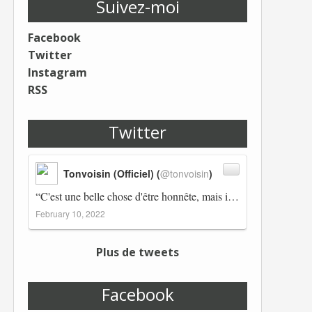
Suivez-moi
Facebook
Twitter
Instagram
RSS
Twitter
Tonvoisin (Officiel) (
@tonvoisin
)
“C'est une belle chose d'être honnête, mais il est également important d'avoir raison.” Winston Churchill Réplico…
February 10, 2022
Plus de tweets
Facebook