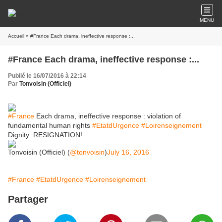
MENU
Accueil
» #France Each drama, ineffective response :...
#France Each drama, ineffective response :...
Publié le 16/07/2016 à 22:14
Par
Tonvoisin (Officiel)
#France
Each drama, ineffective response : violation of
fundamental human rights
#EtatdUrgence
#Loirenseignement
Dignity: RESIGNATION!
Tonvoisin (Officiel) (
@tonvoisin
)
July 16, 2016
#France
#EtatdUrgence
#Loirenseignement
Partager