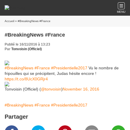
MENU
Accueil
» #BreakingNews #France
#BreakingNews #France
Publié le 16/11/2016 à 13:23
Par
Tonvoisin (Officiel)
#BreakingNews
#France
#Presidentielle2017
Vu le nombre de
fripouilles qui se précipitent, Judas hésite encore !
https://t.co/8UcX0GRjr4
Tonvoisin (Officiel) (
@tonvoisin
)
November 16, 2016
#BreakingNews
#France
#Presidentielle2017
Partager