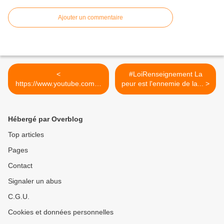
Ajouter un commentaire
<
#LoiRenseignement La
https://www.youtube.com/w
peur est l'ennemie de la... >
atch?v=hCdNf-5meRY
Hébergé par Overblog
Top articles
Pages
Contact
Signaler un abus
C.G.U.
Cookies et données personnelles