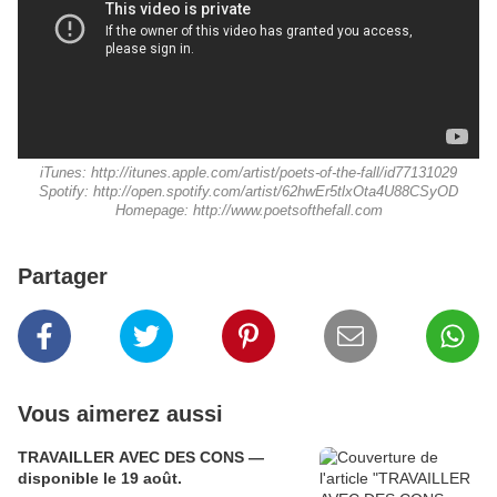
iTunes: http://itunes.apple.com/artist/poets-of-the-fall/id77131029
Spotify: http://open.spotify.com/artist/62hwEr5tlxOta4U88CSyOD
Homepage: http://www.poetsofthefall.com
Partager
Vous aimerez aussi
TRAVAILLER AVEC DES CONS —
disponible le 19 août.