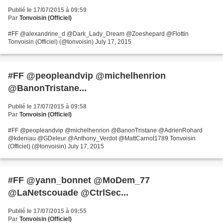
Publié le 17/07/2015 à 09:59
Par
Tonvoisin (Officiel)
#FF @alexandrine_d @Dark_Lady_Dream @Zoeshepard @Flottin
Tonvoisin (Officiel) (@tonvoisin) July 17, 2015
#FF @peopleandvip @michelhenrion
@BanonTristane...
Publié le 17/07/2015 à 09:58
Par
Tonvoisin (Officiel)
#FF @peopleandvip @michelhenrion @BanonTristane @AdrienRohard
@kdeniau @GDeleur @Anthony_Verdot @MattCarnot1789 Tonvoisin
(Officiel) (@tonvoisin) July 17, 2015
#FF @yann_bonnet @MoDem_77
@LaNetscouade @CtrlSec...
Publié le 17/07/2015 à 09:55
Par
Tonvoisin (Officiel)