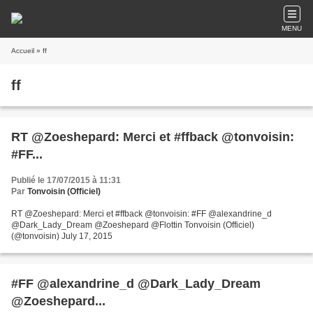
MENU
Accueil
» ff
ff
RT @Zoeshepard: Merci et #ffback @tonvoisin:
#FF...
Publié le 17/07/2015 à 11:31
Par
Tonvoisin (Officiel)
RT @Zoeshepard: Merci et #ffback @tonvoisin: #FF @alexandrine_d
@Dark_Lady_Dream @Zoeshepard @Flottin Tonvoisin (Officiel)
(@tonvoisin) July 17, 2015
#FF @alexandrine_d @Dark_Lady_Dream
@Zoeshepard...