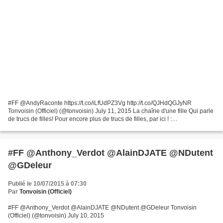
#FF @AndyRaconte https://t.co/iLfUdPZ3Vg http://t.co/QJHdQGJyNR
Tonvoisin (Officiel) (@tonvoisin) July 11, 2015 La chaîne d'une fille Qui parle
de trucs de filles! Pour encore plus de trucs de filles, par ici ! :
www.youtube.com/user/soooandy
#FF @Anthony_Verdot @AlainDJATE @NDutent
@GDeleur
Publié le 10/07/2015 à 07:30
Par
Tonvoisin (Officiel)
#FF @Anthony_Verdot @AlainDJATE @NDutent @GDeleur Tonvoisin
(Officiel) (@tonvoisin) July 10, 2015