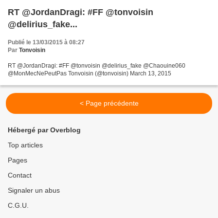
RT @JordanDragi: #FF @tonvoisin
@delirius_fake...
Publié le 13/03/2015 à 08:27
Par
Tonvoisin
RT @JordanDragi: #FF @tonvoisin @delirius_fake @Chaouine060
@MonMecNePeutPas Tonvoisin (@tonvoisin) March 13, 2015
< Page précédente
Hébergé par Overblog
Top articles
Pages
Contact
Signaler un abus
C.G.U.