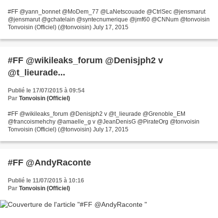
#FF @yann_bonnet @MoDem_77 @LaNetscouade @CtrlSec @jensmarut
@jensmarut @gchatelain @syntecnumerique @jmf60 @CNNum @tonvoisin
Tonvoisin (Officiel) (@tonvoisin) July 17, 2015
#FF @wikileaks_forum @Denisjph2 v
@t_lieurade...
Publié le 17/07/2015 à 09:54
Par
Tonvoisin (Officiel)
#FF @wikileaks_forum @Denisjph2 v @t_lieurade @Grenoble_EM
@francoismehchy @amaelle_g v @JeanDenisG @PirateOrg @tonvoisin
Tonvoisin (Officiel) (@tonvoisin) July 17, 2015
#FF @AndyRaconte
Publié le 11/07/2015 à 10:16
Par
Tonvoisin (Officiel)