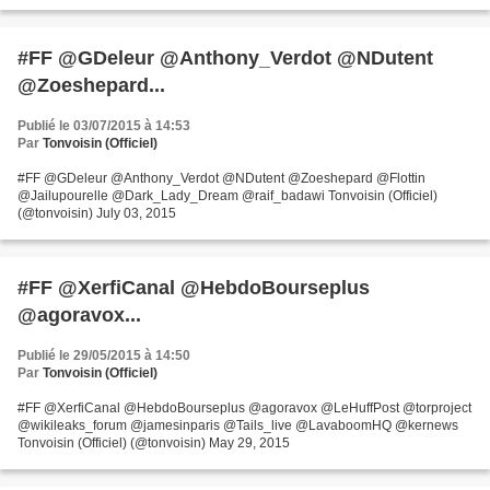
#FF @GDeleur @Anthony_Verdot @NDutent
@Zoeshepard...
Publié le 03/07/2015 à 14:53
Par
Tonvoisin (Officiel)
#FF @GDeleur @Anthony_Verdot @NDutent @Zoeshepard @Flottin
@Jailupourelle @Dark_Lady_Dream @raif_badawi Tonvoisin (Officiel)
(@tonvoisin) July 03, 2015
#FF @XerfiCanal @HebdoBourseplus
@agoravox...
Publié le 29/05/2015 à 14:50
Par
Tonvoisin (Officiel)
#FF @XerfiCanal @HebdoBourseplus @agoravox @LeHuffPost @torproject
@wikileaks_forum @jamesinparis @Tails_live @LavaboomHQ @kernews
Tonvoisin (Officiel) (@tonvoisin) May 29, 2015