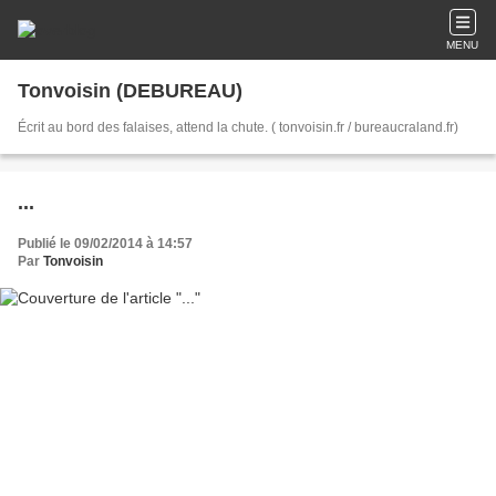
MENU
Tonvoisin (DEBUREAU)
Écrit au bord des falaises, attend la chute. ( tonvoisin.fr / bureaucraland.fr)
...
Publié le 09/02/2014 à 14:57
Par
Tonvoisin