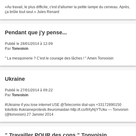
«Au travail, le plus difficile, c'est d'allumer la petite lampe du cerveau. Après,
ça brûle tout seul.» Jules Renard
Pendant que j'y pense...
Publié le 28/01/2014 à 12:09
Par
Tonvoisin
" La mesquinerie ? C'est le courage des lâches ! " Amen Tonvoisin
Ukraine
Publié le 27/01/2014 à 09:22
Par
Tonvoisin
#Ukraine if you lose internet USE @Telecomix dial-ups +33172890150
toto/toto #ukraineprotests #euromaidan http://t.co/9XyNjYTUku — Tonvoisin
(@tonvoisin) 27 Janvier 2014
" Travailler POUR des cons " Tonvoisin...