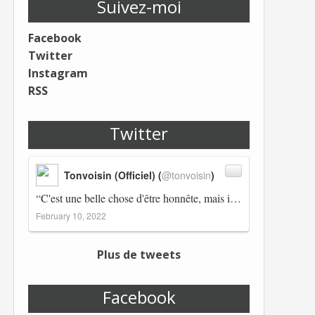
Suivez-moi
Facebook
Twitter
Instagram
RSS
Twitter
Tonvoisin (Officiel) (
@tonvoisin
)
“C'est une belle chose d'être honnête, mais il est également important d'avoir raison.” Winston Churchill Réplico…
February 10, 2022
Plus de tweets
Facebook