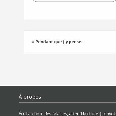
« Pendant que j'y pense...
À propos
Écrit au bord des falaises, attend la chute. ( tonvois