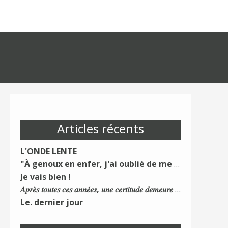
Articles récents
L'ONDE LENTE
"À genoux en enfer, j'ai oublié de me taire"
Je vais bien !
𝐴𝑝𝑟𝑒̀𝑠 𝑡𝑜𝑢𝑡𝑒𝑠 𝑐𝑒𝑠 𝑎𝑛𝑛𝑒́𝑒𝑠, 𝑢𝑛𝑒 𝑐𝑒𝑟𝑡𝑖𝑡𝑢𝑑𝑒 𝑑𝑒𝑚𝑒𝑢𝑟𝑒 : 𝐿𝑒 𝑚𝑜𝑛𝑑𝑒 𝑑𝑢 𝑡𝑟𝑎𝑣𝑎𝑖𝑙 𝑐ℎ𝑎𝑛𝑔𝑒. 𝐿𝑒𝑠 𝑐𝑜𝑛𝑠 𝑠'𝑎𝑑𝑎𝑝𝑡𝑒𝑛𝑡 :)
Le. dernier jour