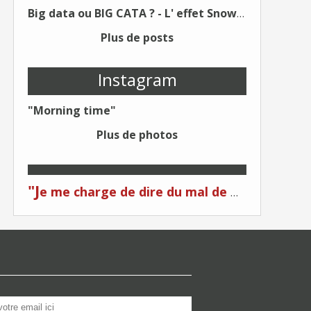
Big data ou BIG CATA ? - L' effet Snowden - Editions Kawa - Un Éditeur différent !
Plus de posts
Instagram
"Morning time"
Plus de photos
"J
e me charge de dire du mal de moi... Quand on me critique... C'est du plagiat ! "