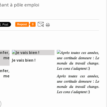
réant à pôle emploi
Repost
0
Je vais bien !
nfer,
e me
𝐴𝑝𝑟𝑒̀𝑠 𝑡𝑜𝑢𝑡𝑒𝑠 𝑐𝑒𝑠 𝑎𝑛𝑛𝑒́𝑒𝑠,
𝑢𝑛𝑒 𝑐𝑒𝑟𝑡𝑖𝑡𝑢𝑑𝑒 𝑑𝑒𝑚𝑒𝑢𝑟𝑒 : 𝐿𝑒
𝑚𝑜𝑛𝑑𝑒 𝑑𝑢 𝑡𝑟𝑎𝑣𝑎𝑖𝑙 𝑐ℎ𝑎𝑛𝑔𝑒.
𝐿𝑒𝑠 𝑐𝑜𝑛𝑠 𝑠'𝑎𝑑𝑎𝑝𝑡𝑒𝑛𝑡 :)