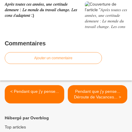
𝐴𝑝𝑟𝑒̀𝑠 𝑡𝑜𝑢𝑡𝑒𝑠 𝑐𝑒𝑠 𝑎𝑛𝑛𝑒́𝑒𝑠, 𝑢𝑛𝑒 𝑐𝑒𝑟𝑡𝑖𝑡𝑢𝑑𝑒
𝑑𝑒𝑚𝑒𝑢𝑟𝑒 : 𝐿𝑒 𝑚𝑜𝑛𝑑𝑒 𝑑𝑢 𝑡𝑟𝑎𝑣𝑎𝑖𝑙 𝑐ℎ𝑎𝑛𝑔𝑒. 𝐿𝑒𝑠
𝑐𝑜𝑛𝑠 𝑠'𝑎𝑑𝑎𝑝𝑡𝑒𝑛𝑡 :)
Commentaires
Ajouter un commentaire
< Pendant que j'y pense...
Pendant que j'y pense...
Déroute de Vacances... >
Hébergé par Overblog
Top articles