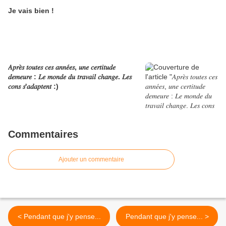
Je vais bien !
𝐴𝑝𝑟𝑒̀𝑠 𝑡𝑜𝑢𝑡𝑒𝑠 𝑐𝑒𝑠 𝑎𝑛𝑛𝑒́𝑒𝑠, 𝑢𝑛𝑒 𝑐𝑒𝑟𝑡𝑖𝑡𝑢𝑑𝑒
𝑑𝑒𝑚𝑒𝑢𝑟𝑒 : 𝐿𝑒 𝑚𝑜𝑛𝑑𝑒 𝑑𝑢 𝑡𝑟𝑎𝑣𝑎𝑖𝑙 𝑐ℎ𝑎𝑛𝑔𝑒. 𝐿𝑒𝑠
𝑐𝑜𝑛𝑠 𝑠'𝑎𝑑𝑎𝑝𝑡𝑒𝑛𝑡 :)
Commentaires
Ajouter un commentaire
< Pendant que j'y pense...
Pendant que j'y pense... >