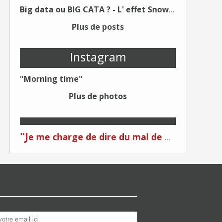
Big data ou BIG CATA ? - L' effet Snowden - Editions Kawa - Un Éditeur différent !
Plus de posts
Instagram
"Morning time"
Plus de photos
"J
e me charge de dire du mal de moi... Quand on me critique... C'est du plagiat ! "