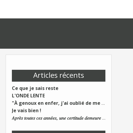
Articles récents
Ce que je sais reste
L'ONDE LENTE
"À genoux en enfer, j'ai oublié de me taire"
Je vais bien !
𝐴𝑝𝑟𝑒̀𝑠 𝑡𝑜𝑢𝑡𝑒𝑠 𝑐𝑒𝑠 𝑎𝑛𝑛𝑒́𝑒𝑠, 𝑢𝑛𝑒 𝑐𝑒𝑟𝑡𝑖𝑡𝑢𝑑𝑒 𝑑𝑒𝑚𝑒𝑢𝑟𝑒 : 𝐿𝑒 𝑚𝑜𝑛𝑑𝑒 𝑑𝑢 𝑡𝑟𝑎𝑣𝑎𝑖𝑙 𝑐ℎ𝑎𝑛𝑔𝑒. 𝐿𝑒𝑠 𝑐𝑜𝑛𝑠 𝑠'𝑎𝑑𝑎𝑝𝑡𝑒𝑛𝑡 :)