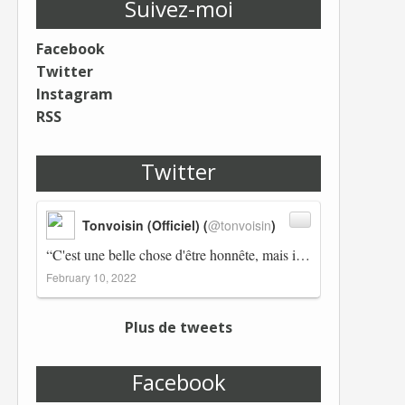
Suivez-moi
Facebook
Twitter
Instagram
RSS
Twitter
Tonvoisin (Officiel) (
@tonvoisin
)
“C'est une belle chose d'être honnête, mais il est également important d'avoir raison.” Winston Churchill Réplico…
February 10, 2022
Plus de tweets
Facebook