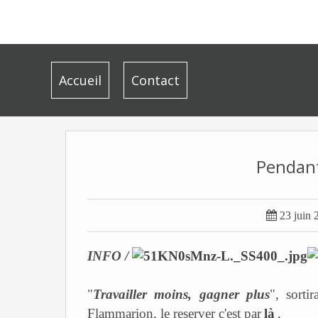
Accueil
Contact
Pendant

23 juin 
INFO /
"
Travailler moins, gagner plus
", sorti
Flammarion, le reserver c'est par
là
,