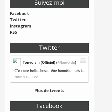
Suivez-moi
Facebook
Twitter
Instagram
RSS
Twitter
Tonvoisin (Officiel) (
@tonvoisin
)
“C'est une belle chose d'être honnête, mais il est également important d'avoir raison.” Winston Churchill Réplico…
February 10, 2022
Plus de tweets
Facebook