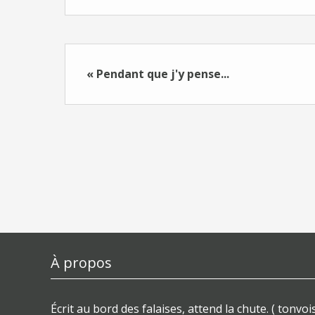
« Pendant que j'y pense...
À propos
Écrit au bord des falaises, attend la chute. ( tonvois