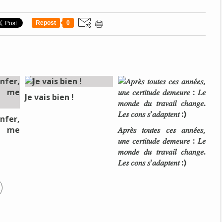
Repost
0
Je vais bien !
nfer,
e me
𝐴𝑝𝑟𝑒̀𝑠 𝑡𝑜𝑢𝑡𝑒𝑠 𝑐𝑒𝑠 𝑎𝑛𝑛𝑒́𝑒𝑠,
𝑢𝑛𝑒 𝑐𝑒𝑟𝑡𝑖𝑡𝑢𝑑𝑒 𝑑𝑒𝑚𝑒𝑢𝑟𝑒 : 𝐿𝑒
𝑚𝑜𝑛𝑑𝑒 𝑑𝑢 𝑡𝑟𝑎𝑣𝑎𝑖𝑙 𝑐ℎ𝑎𝑛𝑔𝑒.
𝐿𝑒𝑠 𝑐𝑜𝑛𝑠 𝑠'𝑎𝑑𝑎𝑝𝑡𝑒𝑛𝑡 :)