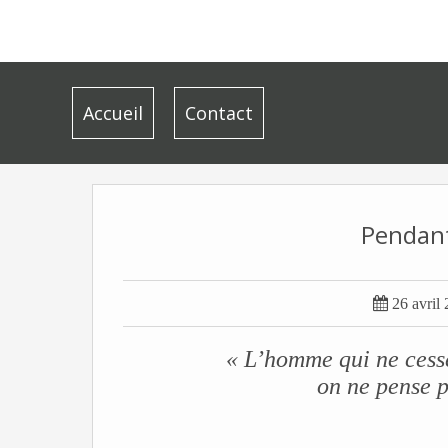
Accueil
Contact
Pendant

26 avril
« L’homme qui ne cesse
on ne pense p