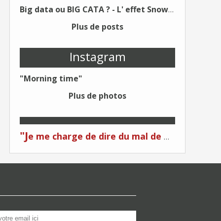
Big data ou BIG CATA ? - L' effet Snowden - Editions Kawa - Un Éditeur différent !
Plus de posts
Instagram
"Morning time"
Plus de photos
"J
e me charge de dire du mal de moi... Quand on me critique... C'est du plagiat ! "