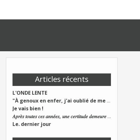
Articles récents
L'ONDE LENTE
"À genoux en enfer, j'ai oublié de me taire"
Je vais bien !
𝐴𝑝𝑟𝑒̀𝑠 𝑡𝑜𝑢𝑡𝑒𝑠 𝑐𝑒𝑠 𝑎𝑛𝑛𝑒́𝑒𝑠, 𝑢𝑛𝑒 𝑐𝑒𝑟𝑡𝑖𝑡𝑢𝑑𝑒 𝑑𝑒𝑚𝑒𝑢𝑟𝑒 : 𝐿𝑒 𝑚𝑜𝑛𝑑𝑒 𝑑𝑢 𝑡𝑟𝑎𝑣𝑎𝑖𝑙 𝑐ℎ𝑎𝑛𝑔𝑒. 𝐿𝑒𝑠 𝑐𝑜𝑛𝑠 𝑠'𝑎𝑑𝑎𝑝𝑡𝑒𝑛𝑡 :)
Le. dernier jour