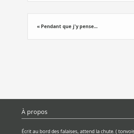
« Pendant que j'y pense...
À propos
Écrit au bord des falaises, attend la chute. ( tonvois