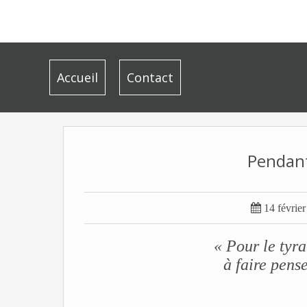
Accueil
Contact
Pendant

14 févrie
« Pour le tyra
à faire pens