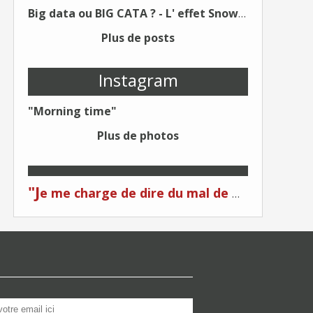
Big data ou BIG CATA ? - L' effet Snowden - Editions Kawa - Un Éditeur différent !
Plus de posts
Instagram
"Morning time"
Plus de photos
"J
e me charge de dire du mal de moi... Quand on me critique... C'est du plagiat ! "