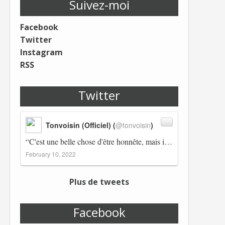
Suivez-moi
Facebook
Twitter
Instagram
RSS
Twitter
Tonvoisin (Officiel) (
@tonvoisin
)
“C'est une belle chose d'être honnête, mais il est également important d'avoir raison.” Winston Churchill Réplico…
February 10, 2022
Plus de tweets
Facebook