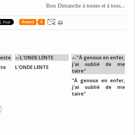
Bon Dimanche à toutes et à tous...
Repost
0
ste
L'ONDE LENTE
"À genoux en enfer,
j'ai oublié de me
taire"