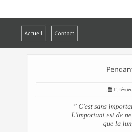
Accueil
Contact
Pendant

11 févrie
" C'est sans importa
L'important est de ne
que la lum