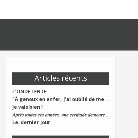
Articles récents
L'ONDE LENTE
"À genoux en enfer, j'ai oublié de me taire"
Je vais bien !
𝐴𝑝𝑟𝑒̀𝑠 𝑡𝑜𝑢𝑡𝑒𝑠 𝑐𝑒𝑠 𝑎𝑛𝑛𝑒́𝑒𝑠, 𝑢𝑛𝑒 𝑐𝑒𝑟𝑡𝑖𝑡𝑢𝑑𝑒 𝑑𝑒𝑚𝑒𝑢𝑟𝑒 : 𝐿𝑒 𝑚𝑜𝑛𝑑𝑒 𝑑𝑢 𝑡𝑟𝑎𝑣𝑎𝑖𝑙 𝑐ℎ𝑎𝑛𝑔𝑒. 𝐿𝑒𝑠 𝑐𝑜𝑛𝑠 𝑠'𝑎𝑑𝑎𝑝𝑡𝑒𝑛𝑡 :)
Le. dernier jour