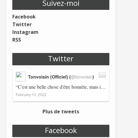
Suivez-moi
Facebook
Twitter
Instagram
RSS
Twitter
Tonvoisin (Officiel) (
@tonvoisin
)
“C'est une belle chose d'être honnête, mais il est également important d'avoir raison.” Winston Churchill Réplico…
February 10, 2022
Plus de tweets
Facebook