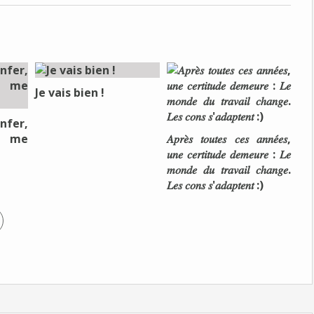
Je vais bien !
nfer,
e me
𝐴𝑝𝑟𝑒̀𝑠 𝑡𝑜𝑢𝑡𝑒𝑠 𝑐𝑒𝑠 𝑎𝑛𝑛𝑒́𝑒𝑠,
𝑢𝑛𝑒 𝑐𝑒𝑟𝑡𝑖𝑡𝑢𝑑𝑒 𝑑𝑒𝑚𝑒𝑢𝑟𝑒 : 𝐿𝑒
𝑚𝑜𝑛𝑑𝑒 𝑑𝑢 𝑡𝑟𝑎𝑣𝑎𝑖𝑙 𝑐ℎ𝑎𝑛𝑔𝑒.
𝐿𝑒𝑠 𝑐𝑜𝑛𝑠 𝑠'𝑎𝑑𝑎𝑝𝑡𝑒𝑛𝑡 :)