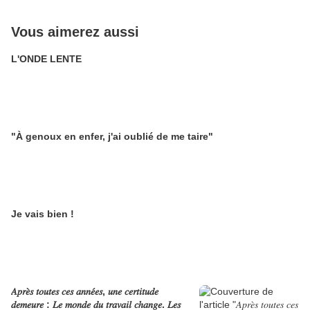
Vous aimerez aussi
L'ONDE LENTE
"À genoux en enfer, j'ai oublié de me taire"
Je vais bien !
𝐴𝑝𝑟𝑒̀𝑠 𝑡𝑜𝑢𝑡𝑒𝑠 𝑐𝑒𝑠 𝑎𝑛𝑛𝑒́𝑒𝑠, 𝑢𝑛𝑒 𝑐𝑒𝑟𝑡𝑖𝑡𝑢𝑑𝑒
𝑑𝑒𝑚𝑒𝑢𝑟𝑒 : 𝐿𝑒 𝑚𝑜𝑛𝑑𝑒 𝑑𝑢 𝑡𝑟𝑎𝑣𝑎𝑖𝑙 𝑐ℎ𝑎𝑛𝑔𝑒. 𝐿𝑒𝑠