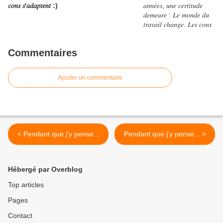
𝑐𝑜𝑛𝑠 𝑠'𝑎𝑑𝑎𝑝𝑡𝑒𝑛𝑡 :)
Commentaires
Ajouter un commentaire
< Pendant que j'y pense...
Pendant que j'y pense... >
Hébergé par Overblog
Top articles
Pages
Contact