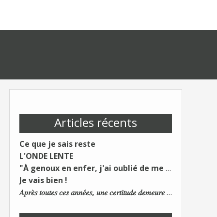
Articles récents
Ce que je sais reste
L'ONDE LENTE
"À genoux en enfer, j'ai oublié de me taire"
Je vais bien !
𝐴𝑝𝑟𝑒̀𝑠 𝑡𝑜𝑢𝑡𝑒𝑠 𝑐𝑒𝑠 𝑎𝑛𝑛𝑒́𝑒𝑠, 𝑢𝑛𝑒 𝑐𝑒𝑟𝑡𝑖𝑡𝑢𝑑𝑒 𝑑𝑒𝑚𝑒𝑢𝑟𝑒 : 𝐿𝑒 𝑚𝑜𝑛𝑑𝑒 𝑑𝑢 𝑡𝑟𝑎𝑣𝑎𝑖𝑙 𝑐ℎ𝑎𝑛𝑔𝑒. 𝐿𝑒𝑠 𝑐𝑜𝑛𝑠 𝑠'𝑎𝑑𝑎𝑝𝑡𝑒𝑛𝑡 :)