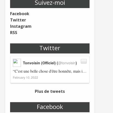
Suivez-moi
Facebook
Twitter
Instagram
RSS
Twitter
Tonvoisin (Officiel) (
@tonvoisin
)
“C'est une belle chose d'être honnête, mais il est également important d'avoir raison.” Winston Churchill Réplico…
February 10, 2022
Plus de tweets
Facebook