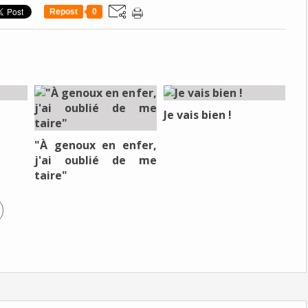
Repost
0
Je vais bien !
"À genoux en enfer,
j'ai oublié de me
taire"