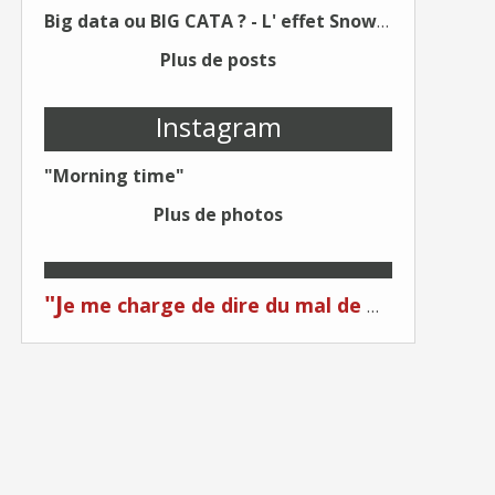
Big data ou BIG CATA ? - L' effet Snowden - Editions Kawa - Un Éditeur différent !
Plus de posts
Instagram
"Morning time"
Plus de photos
"J
e me charge de dire du mal de moi... Quand on me critique... C'est du plagiat ! "