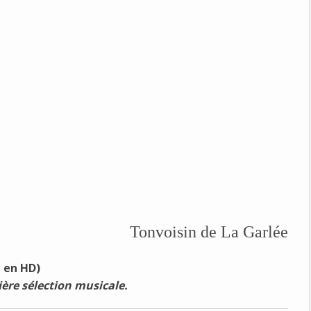
Tonv
oisin de La Garlée
e en HD)
ère sélection musicale.