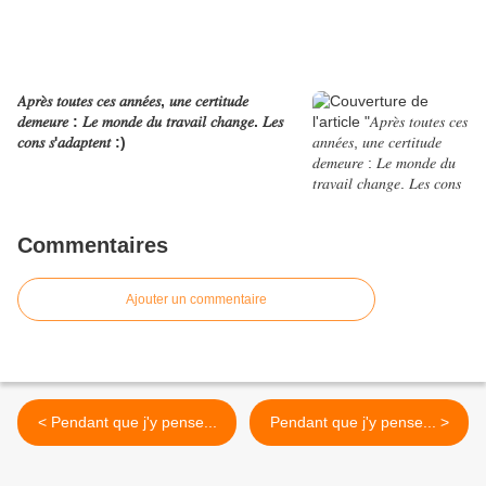
𝐴𝑝𝑟𝑒̀𝑠 𝑡𝑜𝑢𝑡𝑒𝑠 𝑐𝑒𝑠 𝑎𝑛𝑛𝑒́𝑒𝑠, 𝑢𝑛𝑒 𝑐𝑒𝑟𝑡𝑖𝑡𝑢𝑑𝑒
𝑑𝑒𝑚𝑒𝑢𝑟𝑒 : 𝐿𝑒 𝑚𝑜𝑛𝑑𝑒 𝑑𝑢 𝑡𝑟𝑎𝑣𝑎𝑖𝑙 𝑐ℎ𝑎𝑛𝑔𝑒. 𝐿𝑒𝑠
𝑐𝑜𝑛𝑠 𝑠'𝑎𝑑𝑎𝑝𝑡𝑒𝑛𝑡 :)
Commentaires
Ajouter un commentaire
< Pendant que j'y pense...
Pendant que j'y pense... >