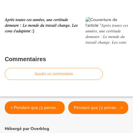
𝐴𝑝𝑟𝑒̀𝑠 𝑡𝑜𝑢𝑡𝑒𝑠 𝑐𝑒𝑠 𝑎𝑛𝑛𝑒́𝑒𝑠, 𝑢𝑛𝑒 𝑐𝑒𝑟𝑡𝑖𝑡𝑢𝑑𝑒
𝑑𝑒𝑚𝑒𝑢𝑟𝑒 : 𝐿𝑒 𝑚𝑜𝑛𝑑𝑒 𝑑𝑢 𝑡𝑟𝑎𝑣𝑎𝑖𝑙 𝑐ℎ𝑎𝑛𝑔𝑒. 𝐿𝑒𝑠
𝑐𝑜𝑛𝑠 𝑠'𝑎𝑑𝑎𝑝𝑡𝑒𝑛𝑡 :)
Commentaires
Ajouter un commentaire
< Pendant que j'y pense...
Pendant que j'y pense... >
Hébergé par Overblog