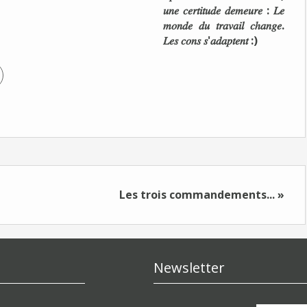
𝑢𝑛𝑒 𝑐𝑒𝑟𝑡𝑖𝑡𝑢𝑑𝑒 𝑑𝑒𝑚𝑒𝑢𝑟𝑒 : 𝐿𝑒
𝑚𝑜𝑛𝑑𝑒 𝑑𝑢 𝑡𝑟𝑎𝑣𝑎𝑖𝑙 𝑐ℎ𝑎𝑛𝑔𝑒.
𝐿𝑒𝑠 𝑐𝑜𝑛𝑠 𝑠'𝑎𝑑𝑎𝑝𝑡𝑒𝑛𝑡 :)
Les trois commandements... »
Newsletter