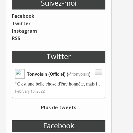
Suivez-moi
Facebook
Twitter
Instagram
RSS
Twitter
Tonvoisin (Officiel) (
@tonvoisin
)
“C'est une belle chose d'être honnête, mais il est également important d'avoir raison.” Winston Churchill Réplico…
February 10, 2022
Plus de tweets
Facebook