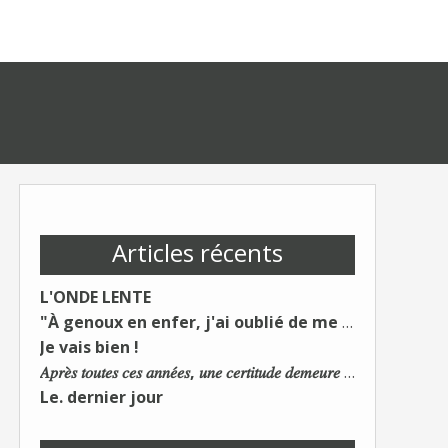
Articles récents
L'ONDE LENTE
"À genoux en enfer, j'ai oublié de me taire"
Je vais bien !
𝐴𝑝𝑟𝑒̀𝑠 𝑡𝑜𝑢𝑡𝑒𝑠 𝑐𝑒𝑠 𝑎𝑛𝑛𝑒́𝑒𝑠, 𝑢𝑛𝑒 𝑐𝑒𝑟𝑡𝑖𝑡𝑢𝑑𝑒 𝑑𝑒𝑚𝑒𝑢𝑟𝑒 : 𝐿𝑒 𝑚𝑜𝑛𝑑𝑒 𝑑𝑢 𝑡𝑟𝑎𝑣𝑎𝑖𝑙 𝑐ℎ𝑎𝑛𝑔𝑒. 𝐿𝑒𝑠 𝑐𝑜𝑛𝑠 𝑠'𝑎𝑑𝑎𝑝𝑡𝑒𝑛𝑡 :)
Le. dernier jour