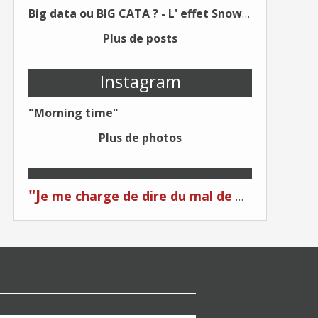
Big data ou BIG CATA ? - L' effet Snowden - Editions Kawa - Un Éditeur différent !
Plus de posts
Instagram
"Morning time"
Plus de photos
"J
e me charge de dire du mal de moi... Quand on me critique... C'est du plagiat ! "