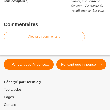
𝑐𝑜𝑛𝑠 𝑠'𝑎𝑑𝑎𝑝𝑡𝑒𝑛𝑡 :)
Commentaires
Ajouter un commentaire
< Pendant que j'y pense...
Pendant que j'y pense... >
Hébergé par Overblog
Top articles
Pages
Contact