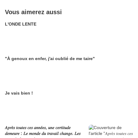
Vous aimerez aussi
L'ONDE LENTE
"À genoux en enfer, j'ai oublié de me taire"
Je vais bien !
𝐴𝑝𝑟𝑒̀𝑠 𝑡𝑜𝑢𝑡𝑒𝑠 𝑐𝑒𝑠 𝑎𝑛𝑛𝑒́𝑒𝑠, 𝑢𝑛𝑒 𝑐𝑒𝑟𝑡𝑖𝑡𝑢𝑑𝑒
𝑑𝑒𝑚𝑒𝑢𝑟𝑒 : 𝐿𝑒 𝑚𝑜𝑛𝑑𝑒 𝑑𝑢 𝑡𝑟𝑎𝑣𝑎𝑖𝑙 𝑐ℎ𝑎𝑛𝑔𝑒. 𝐿𝑒𝑠