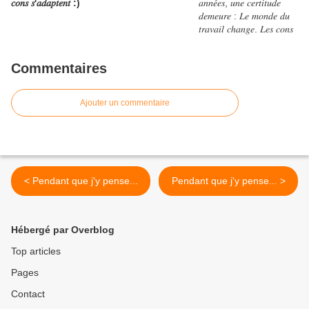
𝑐𝑜𝑛𝑠 𝑠'𝑎𝑑𝑎𝑝𝑡𝑒𝑛𝑡 :)
Commentaires
Ajouter un commentaire
< Pendant que j'y pense...
Pendant que j'y pense... >
Hébergé par Overblog
Top articles
Pages
Contact