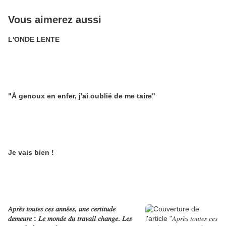
Vous aimerez aussi
L'ONDE LENTE
"À genoux en enfer, j'ai oublié de me taire"
Je vais bien !
𝐴𝑝𝑟𝑒̀𝑠 𝑡𝑜𝑢𝑡𝑒𝑠 𝑐𝑒𝑠 𝑎𝑛𝑛𝑒́𝑒𝑠, 𝑢𝑛𝑒 𝑐𝑒𝑟𝑡𝑖𝑡𝑢𝑑𝑒
𝑑𝑒𝑚𝑒𝑢𝑟𝑒 : 𝐿𝑒 𝑚𝑜𝑛𝑑𝑒 𝑑𝑢 𝑡𝑟𝑎𝑣𝑎𝑖𝑙 𝑐ℎ𝑎𝑛𝑔𝑒. 𝐿𝑒𝑠