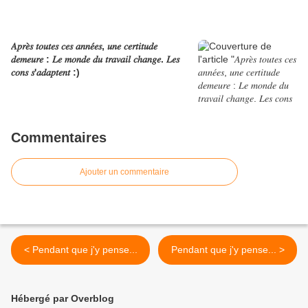
𝐴𝑝𝑟𝑒̀𝑠 𝑡𝑜𝑢𝑡𝑒𝑠 𝑐𝑒𝑠 𝑎𝑛𝑛𝑒́𝑒𝑠, 𝑢𝑛𝑒 𝑐𝑒𝑟𝑡𝑖𝑡𝑢𝑑𝑒
𝑑𝑒𝑚𝑒𝑢𝑟𝑒 : 𝐿𝑒 𝑚𝑜𝑛𝑑𝑒 𝑑𝑢 𝑡𝑟𝑎𝑣𝑎𝑖𝑙 𝑐ℎ𝑎𝑛𝑔𝑒. 𝐿𝑒𝑠
𝑐𝑜𝑛𝑠 𝑠'𝑎𝑑𝑎𝑝𝑡𝑒𝑛𝑡 :)
Commentaires
Ajouter un commentaire
< Pendant que j'y pense...
Pendant que j'y pense... >
Hébergé par Overblog