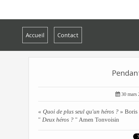
Accueil
Contact
Pendant

30 mars 
«
Quoi de plus seul qu'un héros ?
» Boris
"
Deux héros ?
" Amen Tonvoisin