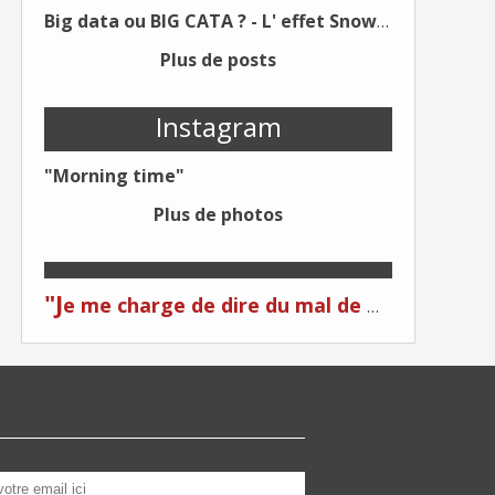
Big data ou BIG CATA ? - L' effet Snowden - Editions Kawa - Un Éditeur différent !
Plus de posts
Instagram
"Morning time"
Plus de photos
"J
e me charge de dire du mal de moi... Quand on me critique... C'est du plagiat ! "