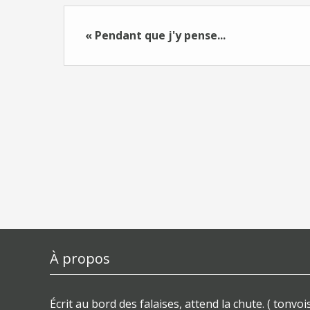
« Pendant que j'y pense...
À propos
Écrit au bord des falaises, attend la chute. ( tonvois