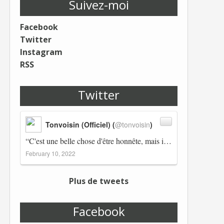
Suivez-moi
Facebook
Twitter
Instagram
RSS
Twitter
Tonvoisin (Officiel) (
@tonvoisin
)
“C'est une belle chose d'être honnête, mais il est également important d'avoir raison.” Winston Churchill Réplico…
February 10, 2022
Plus de tweets
Facebook