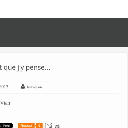
 que j'y pense...

2013
Tonvoisin
 Vian
Repost
0