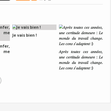
Je vais bien !
nfer,
e me
𝐴𝑝𝑟𝑒̀𝑠 𝑡𝑜𝑢𝑡𝑒𝑠 𝑐𝑒𝑠 𝑎𝑛𝑛𝑒́𝑒𝑠,
𝑢𝑛𝑒 𝑐𝑒𝑟𝑡𝑖𝑡𝑢𝑑𝑒 𝑑𝑒𝑚𝑒𝑢𝑟𝑒 : 𝐿𝑒
𝑚𝑜𝑛𝑑𝑒 𝑑𝑢 𝑡𝑟𝑎𝑣𝑎𝑖𝑙 𝑐ℎ𝑎𝑛𝑔𝑒.
𝐿𝑒𝑠 𝑐𝑜𝑛𝑠 𝑠'𝑎𝑑𝑎𝑝𝑡𝑒𝑛𝑡 :)