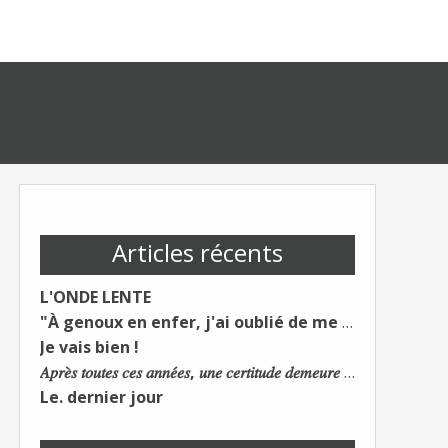
Articles récents
L'ONDE LENTE
"À genoux en enfer, j'ai oublié de me taire"
Je vais bien !
𝐴𝑝𝑟𝑒̀𝑠 𝑡𝑜𝑢𝑡𝑒𝑠 𝑐𝑒𝑠 𝑎𝑛𝑛𝑒́𝑒𝑠, 𝑢𝑛𝑒 𝑐𝑒𝑟𝑡𝑖𝑡𝑢𝑑𝑒 𝑑𝑒𝑚𝑒𝑢𝑟𝑒 : 𝐿𝑒 𝑚𝑜𝑛𝑑𝑒 𝑑𝑢 𝑡𝑟𝑎𝑣𝑎𝑖𝑙 𝑐ℎ𝑎𝑛𝑔𝑒. 𝐿𝑒𝑠 𝑐𝑜𝑛𝑠 𝑠'𝑎𝑑𝑎𝑝𝑡𝑒𝑛𝑡 :)
Le. dernier jour