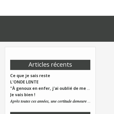
Articles récents
Ce que je sais reste
L'ONDE LENTE
"À genoux en enfer, j'ai oublié de me taire"
Je vais bien !
𝐴𝑝𝑟𝑒̀𝑠 𝑡𝑜𝑢𝑡𝑒𝑠 𝑐𝑒𝑠 𝑎𝑛𝑛𝑒́𝑒𝑠, 𝑢𝑛𝑒 𝑐𝑒𝑟𝑡𝑖𝑡𝑢𝑑𝑒 𝑑𝑒𝑚𝑒𝑢𝑟𝑒 : 𝐿𝑒 𝑚𝑜𝑛𝑑𝑒 𝑑𝑢 𝑡𝑟𝑎𝑣𝑎𝑖𝑙 𝑐ℎ𝑎𝑛𝑔𝑒. 𝐿𝑒𝑠 𝑐𝑜𝑛𝑠 𝑠'𝑎𝑑𝑎𝑝𝑡𝑒𝑛𝑡 :)