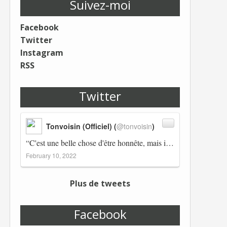
Suivez-moi
Facebook
Twitter
Instagram
RSS
Twitter
Tonvoisin (Officiel) (
@tonvoisin
)
“C'est une belle chose d'être honnête, mais il est également important d'avoir raison.” Winston Churchill Réplico…
February 10, 2022
Plus de tweets
Facebook