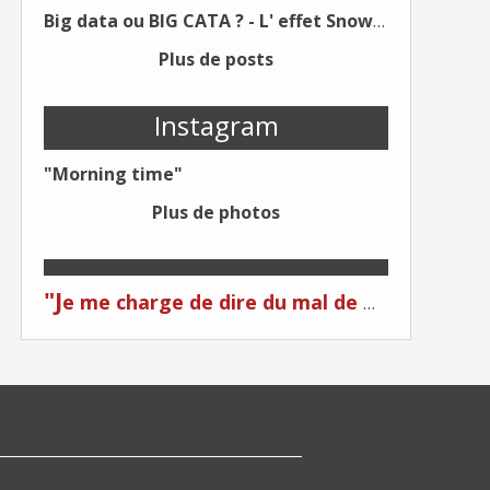
Big data ou BIG CATA ? - L' effet Snowden - Editions Kawa - Un Éditeur différent !
Plus de posts
Instagram
"Morning time"
Plus de photos
"J
e me charge de dire du mal de moi... Quand on me critique... C'est du plagiat ! "