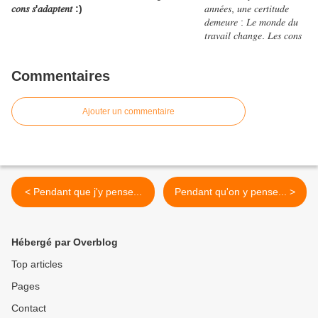
𝑐𝑜𝑛𝑠 𝑠'𝑎𝑑𝑎𝑝𝑡𝑒𝑛𝑡 :)
Commentaires
Ajouter un commentaire
< Pendant que j'y pense...
Pendant qu'on y pense... >
Hébergé par Overblog
Top articles
Pages
Contact