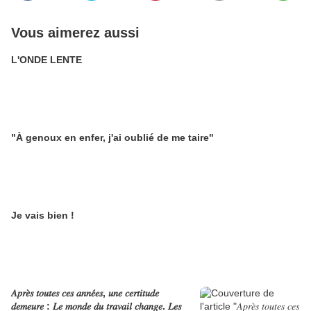
Vous aimerez aussi
L'ONDE LENTE
"À genoux en enfer, j'ai oublié de me taire"
Je vais bien !
𝐴𝑝𝑟𝑒̀𝑠 𝑡𝑜𝑢𝑡𝑒𝑠 𝑐𝑒𝑠 𝑎𝑛𝑛𝑒́𝑒𝑠, 𝑢𝑛𝑒 𝑐𝑒𝑟𝑡𝑖𝑡𝑢𝑑𝑒
𝑑𝑒𝑚𝑒𝑢𝑟𝑒 : 𝐿𝑒 𝑚𝑜𝑛𝑑𝑒 𝑑𝑢 𝑡𝑟𝑎𝑣𝑎𝑖𝑙 𝑐ℎ𝑎𝑛𝑔𝑒. 𝐿𝑒𝑠