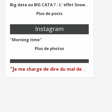
Big data ou BIG CATA ? - L' effet Snowden - Editions Kawa - Un Éditeur différent !
Plus de posts
Instagram
"Morning time"
Plus de photos
"J
e me charge de dire du mal de moi... Quand on me critique... C'est du plagiat ! "