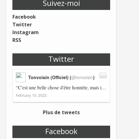
Suivez-moi
Facebook
Twitter
Instagram
RSS
Twitter
Tonvoisin (Officiel) (
@tonvoisin
)
“C'est une belle chose d'être honnête, mais il est également important d'avoir raison.” Winston Churchill Réplico…
February 10, 2022
Plus de tweets
Facebook