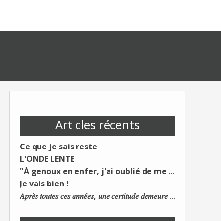
Articles récents
Ce que je sais reste
L'ONDE LENTE
"À genoux en enfer, j'ai oublié de me taire"
Je vais bien !
𝐴𝑝𝑟𝑒̀𝑠 𝑡𝑜𝑢𝑡𝑒𝑠 𝑐𝑒𝑠 𝑎𝑛𝑛𝑒́𝑒𝑠, 𝑢𝑛𝑒 𝑐𝑒𝑟𝑡𝑖𝑡𝑢𝑑𝑒 𝑑𝑒𝑚𝑒𝑢𝑟𝑒 : 𝐿𝑒 𝑚𝑜𝑛𝑑𝑒 𝑑𝑢 𝑡𝑟𝑎𝑣𝑎𝑖𝑙 𝑐ℎ𝑎𝑛𝑔𝑒. 𝐿𝑒𝑠 𝑐𝑜𝑛𝑠 𝑠'𝑎𝑑𝑎𝑝𝑡𝑒𝑛𝑡 :)