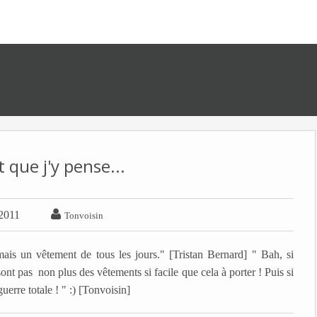
 que j'y pense...

2011
Tonvoisin
ais un vêtement de tous les jours." [Tristan Bernard] " Bah, si
sont pas non plus des vêtements si facile que cela à porter ! Puis si
guerre totale ! " :) [Tonvoisin]