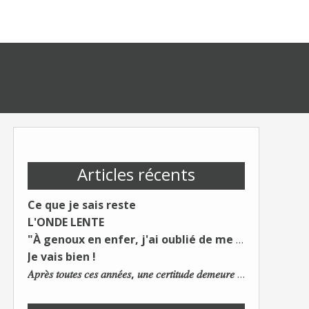
Articles récents
Ce que je sais reste
L'ONDE LENTE
"À genoux en enfer, j'ai oublié de me taire"
Je vais bien !
𝐴𝑝𝑟𝑒̀𝑠 𝑡𝑜𝑢𝑡𝑒𝑠 𝑐𝑒𝑠 𝑎𝑛𝑛𝑒́𝑒𝑠, 𝑢𝑛𝑒 𝑐𝑒𝑟𝑡𝑖𝑡𝑢𝑑𝑒 𝑑𝑒𝑚𝑒𝑢𝑟𝑒 : 𝐿𝑒 𝑚𝑜𝑛𝑑𝑒 𝑑𝑢 𝑡𝑟𝑎𝑣𝑎𝑖𝑙 𝑐ℎ𝑎𝑛𝑔𝑒. 𝐿𝑒𝑠 𝑐𝑜𝑛𝑠 𝑠'𝑎𝑑𝑎𝑝𝑡𝑒𝑛𝑡 :)