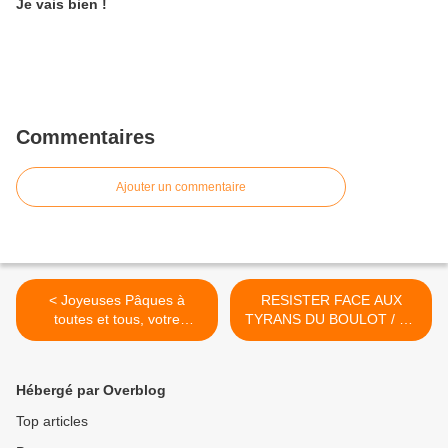
Je vais bien !
Commentaires
Ajouter un commentaire
< Joyeuses Pâques à
RESISTER FACE AUX
toutes et tous, votre
TYRANS DU BOULOT / On
prochain et le suivant.
en parle dans : SudPresse
>
Hébergé par Overblog
Top articles