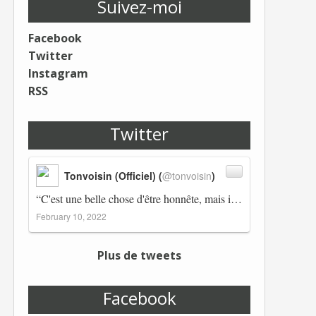
Suivez-moi
Facebook
Twitter
Instagram
RSS
Twitter
Tonvoisin (Officiel) (
@tonvoisin
)
“C'est une belle chose d'être honnête, mais il est également important d'avoir raison.” Winston Churchill Réplico…
February 10, 2022
Plus de tweets
Facebook