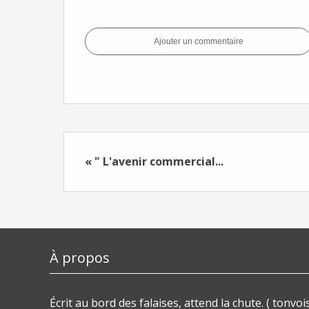
Ajouter un commentaire
« " L'avenir commercial...
À propos
Écrit au bord des falaises, attend la chute. ( tonvois