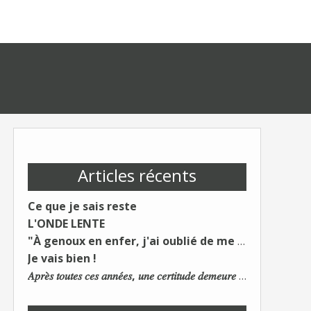
Articles récents
Ce que je sais reste
L'ONDE LENTE
"À genoux en enfer, j'ai oublié de me taire"
Je vais bien !
𝐴𝑝𝑟𝑒̀𝑠 𝑡𝑜𝑢𝑡𝑒𝑠 𝑐𝑒𝑠 𝑎𝑛𝑛𝑒́𝑒𝑠, 𝑢𝑛𝑒 𝑐𝑒𝑟𝑡𝑖𝑡𝑢𝑑𝑒 𝑑𝑒𝑚𝑒𝑢𝑟𝑒 : 𝐿𝑒 𝑚𝑜𝑛𝑑𝑒 𝑑𝑢 𝑡𝑟𝑎𝑣𝑎𝑖𝑙 𝑐ℎ𝑎𝑛𝑔𝑒. 𝐿𝑒𝑠 𝑐𝑜𝑛𝑠 𝑠'𝑎𝑑𝑎𝑝𝑡𝑒𝑛𝑡 :)