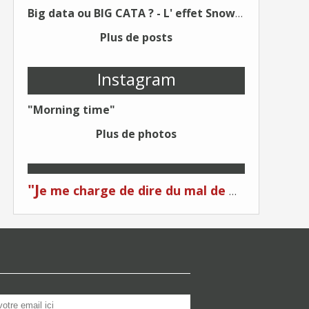
Big data ou BIG CATA ? - L' effet Snowden - Editions Kawa - Un Éditeur différent !
Plus de posts
Instagram
"Morning time"
Plus de photos
"J
e me charge de dire du mal de moi... Quand on me critique... C'est du plagiat ! "