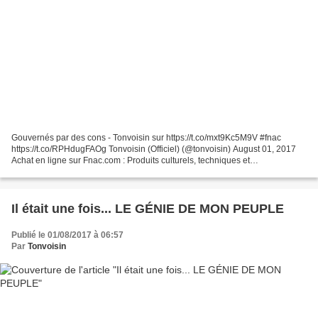
Gouvernés par des cons - Tonvoisin sur https://t.co/mxt9Kc5M9V #fnac
https://t.co/RPHdugFAOg Tonvoisin (Officiel) (@tonvoisin) August 01, 2017
Achat en ligne sur Fnac.com : Produits culturels, techniques et
électroménager. Retrait gratuit en magasin en...
Il était une fois... LE GÉNIE DE MON PEUPLE
Publié le 01/08/2017 à 06:57
Par
Tonvoisin