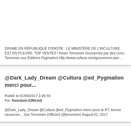
DRAME EN RÉPUBLIQUE D'IDIOTIE : LE MINISTÈRE DE L'INCULTURE
EST EN PLEURE. TOP VENTES ! Amen Tonvoisin Gouvernés par des cons -
Tonvoisin aux Éditions Pygmalion http://www.cultura.com/gouvernes-par-
des-cons-9782756421452.html
@Dark_Lady_Dream @Cultura @ed_Pygmalion
merci pour...
Publié le 01/08/2017 à 06:55
Par
Tonvoisin (Officiel)
@Dark_Lady_Dream @Cultura @ed_Pygmalion merci pour le RT, bonne
vacances.... bxx Tonvoisin (Officiel) (@tonvoisin) August 01, 2017