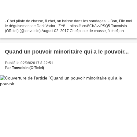
- Chef pilote de chasse, ô chef, on baisse dans les sondages ! - Bon, File moi
le déguisement de Dark Vador - Z'^ê… https://t.co/8ChAvvPSQ5 Tonvoisin
(Officiel) (@tonvoisin) August 02, 2017 Chef pilote de chasse, ô chef, on
baisse dans les sondages !...
Quand un pouvoir minoritaire qui a le pouvoir...
Publié le 02/08/2017 à 22:51
Par
Tonvoisin (Officiel)