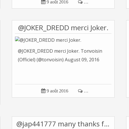

9 août 2016

…
@JOKER_DREDD merci Joker.
@JOKER_DREDD merci Joker. Tonvoisin
(Officiel) (@tonvoisin) August 09, 2016

9 août 2016

…
@jap441777 many thanks for RT, take care