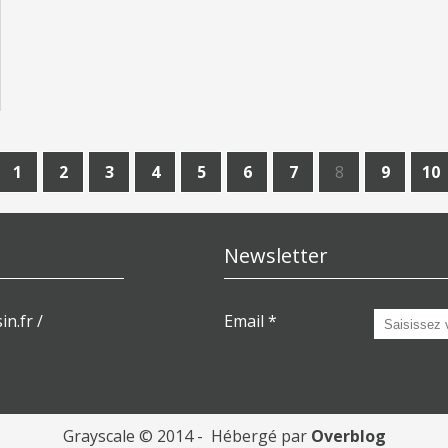
1
2
3
4
5
6
7
8
9
10
Newsletter
in.fr /
Email
Grayscale © 2014 - Hébergé par
Overblog