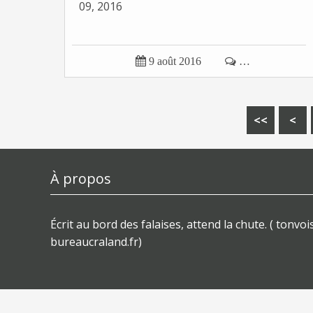
09, 2016

9 août 2016

…
<<
<
À propos
Écrit au bord des falaises, attend la chute. ( tonvois
bureaucraland.fr)