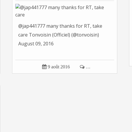
@jap441777 many thanks for RT, take
care Tonvoisin (Officiel) (@tonvoisin)
August 09, 2016

9 août 2016

…