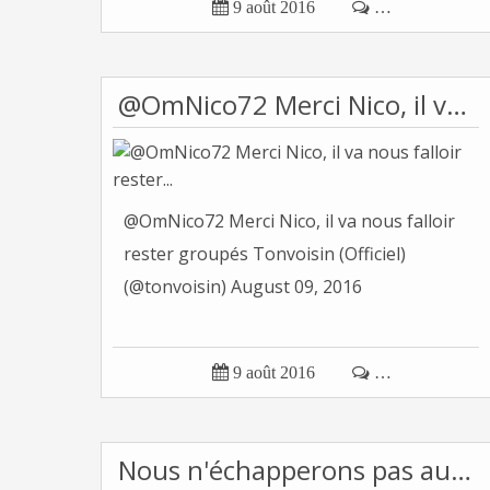

9 août 2016

…
@OmNico72 Merci Nico, il va nous falloir rester...
@OmNico72 Merci Nico, il va nous falloir
rester groupés Tonvoisin (Officiel)
(@tonvoisin) August 09, 2016

9 août 2016

…
Nous n'échapperons pas au fascisme, il est en...