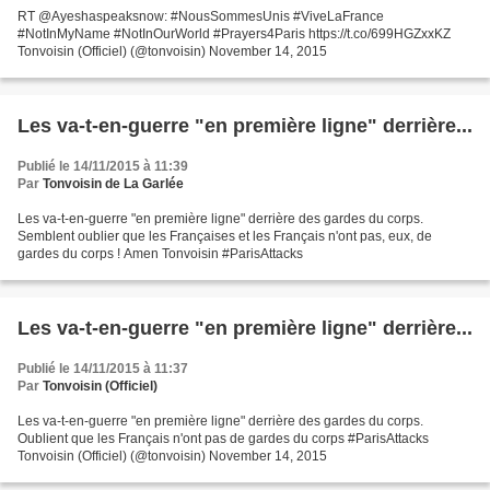
RT @Ayeshaspeaksnow: #NousSommesUnis #ViveLaFrance
#NotInMyName #NotInOurWorld #Prayers4Paris https://t.co/699HGZxxKZ
Tonvoisin (Officiel) (@tonvoisin) November 14, 2015
Les va-t-en-guerre "en première ligne" derrière...
Publié le 14/11/2015 à 11:39
Par
Tonvoisin de La Garlée
Les va-t-en-guerre "en première ligne" derrière des gardes du corps.
Semblent oublier que les Françaises et les Français n'ont pas, eux, de
gardes du corps ! Amen Tonvoisin #ParisAttacks
Les va-t-en-guerre "en première ligne" derrière...
Publié le 14/11/2015 à 11:37
Par
Tonvoisin (Officiel)
Les va-t-en-guerre "en première ligne" derrière des gardes du corps.
Oublient que les Français n'ont pas de gardes du corps #ParisAttacks
Tonvoisin (Officiel) (@tonvoisin) November 14, 2015