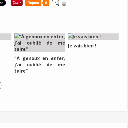
Repost
0
Je vais bien !
"À genoux en enfer,
j'ai oublié de me
taire"