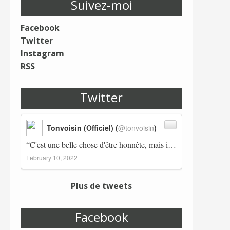
Suivez-moi
Facebook
Twitter
Instagram
RSS
Twitter
Tonvoisin (Officiel) (
@tonvoisin
)
“C'est une belle chose d'être honnête, mais il est également important d'avoir raison.” Winston Churchill Réplico…
February 10, 2022
Plus de tweets
Facebook