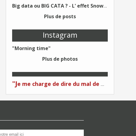
Big data ou BIG CATA ? - L' effet Snowden - Editions Kawa - Un Éditeur différent !
Plus de posts
Instagram
"Morning time"
Plus de photos
"J
e me charge de dire du mal de moi... Quand on me critique... C'est du plagiat ! "