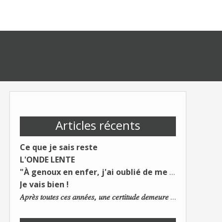
Articles récents
Ce que je sais reste
L'ONDE LENTE
"À genoux en enfer, j'ai oublié de me taire"
Je vais bien !
𝐴𝑝𝑟𝑒̀𝑠 𝑡𝑜𝑢𝑡𝑒𝑠 𝑐𝑒𝑠 𝑎𝑛𝑛𝑒́𝑒𝑠, 𝑢𝑛𝑒 𝑐𝑒𝑟𝑡𝑖𝑡𝑢𝑑𝑒 𝑑𝑒𝑚𝑒𝑢𝑟𝑒 : 𝐿𝑒 𝑚𝑜𝑛𝑑𝑒 𝑑𝑢 𝑡𝑟𝑎𝑣𝑎𝑖𝑙 𝑐ℎ𝑎𝑛𝑔𝑒. 𝐿𝑒𝑠 𝑐𝑜𝑛𝑠 𝑠'𝑎𝑑𝑎𝑝𝑡𝑒𝑛𝑡 :)