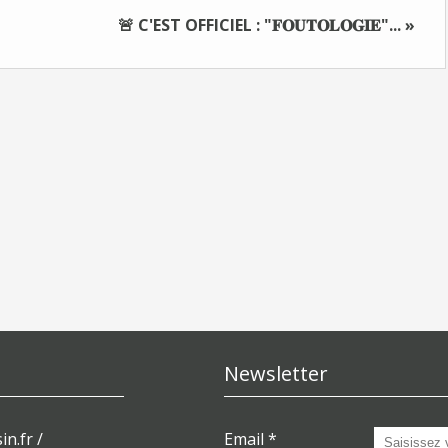
🚨 C'EST OFFICIEL : "𝐅𝐎𝐔𝐓𝐎𝐋𝐎𝐆𝐈𝐄"... »
Newsletter
in.fr /
Email