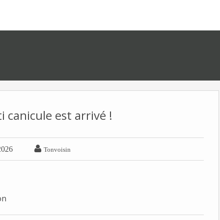
i canicule est arrivé !

2026
Tonvoisin
on