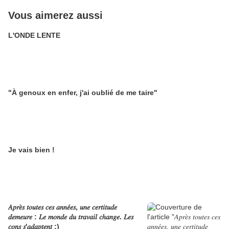
Vous aimerez aussi
L'ONDE LENTE
"À genoux en enfer, j'ai oublié de me taire"
Je vais bien !
𝐴𝑝𝑟𝑒̀𝑠 𝑡𝑜𝑢𝑡𝑒𝑠 𝑐𝑒𝑠 𝑎𝑛𝑛𝑒́𝑒𝑠, 𝑢𝑛𝑒 𝑐𝑒𝑟𝑡𝑖𝑡𝑢𝑑𝑒
𝑑𝑒𝑚𝑒𝑢𝑟𝑒 : 𝐿𝑒 𝑚𝑜𝑛𝑑𝑒 𝑑𝑢 𝑡𝑟𝑎𝑣𝑎𝑖𝑙 𝑐ℎ𝑎𝑛𝑔𝑒. 𝐿𝑒𝑠
𝑐𝑜𝑛𝑠 𝑠'𝑎𝑑𝑎𝑝𝑡𝑒𝑛𝑡 :)