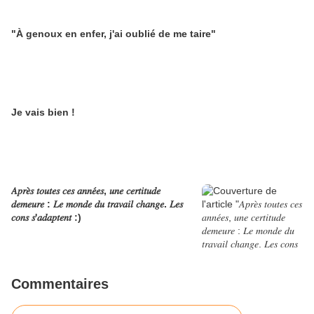
"À genoux en enfer, j'ai oublié de me taire"
Je vais bien !
𝐴𝑝𝑟𝑒̀𝑠 𝑡𝑜𝑢𝑡𝑒𝑠 𝑐𝑒𝑠 𝑎𝑛𝑛𝑒́𝑒𝑠, 𝑢𝑛𝑒 𝑐𝑒𝑟𝑡𝑖𝑡𝑢𝑑𝑒
𝑑𝑒𝑚𝑒𝑢𝑟𝑒 : 𝐿𝑒 𝑚𝑜𝑛𝑑𝑒 𝑑𝑢 𝑡𝑟𝑎𝑣𝑎𝑖𝑙 𝑐ℎ𝑎𝑛𝑔𝑒. 𝐿𝑒𝑠
𝑐𝑜𝑛𝑠 𝑠'𝑎𝑑𝑎𝑝𝑡𝑒𝑛𝑡 :)
Commentaires