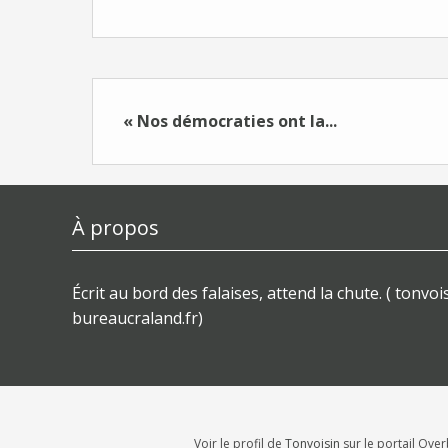
« Nos démocraties ont la...
À propos
Écrit au bord des falaises, attend la chute. ( tonvois
bureaucraland.fr)
Voir le profil de
Tonvoisin
sur le portail Ove