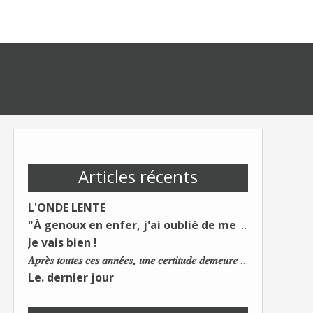
Articles récents
L'ONDE LENTE
"À genoux en enfer, j'ai oublié de me taire"
Je vais bien !
𝐴𝑝𝑟𝑒̀𝑠 𝑡𝑜𝑢𝑡𝑒𝑠 𝑐𝑒𝑠 𝑎𝑛𝑛𝑒́𝑒𝑠, 𝑢𝑛𝑒 𝑐𝑒𝑟𝑡𝑖𝑡𝑢𝑑𝑒 𝑑𝑒𝑚𝑒𝑢𝑟𝑒 : 𝐿𝑒 𝑚𝑜𝑛𝑑𝑒 𝑑𝑢 𝑡𝑟𝑎𝑣𝑎𝑖𝑙 𝑐ℎ𝑎𝑛𝑔𝑒. 𝐿𝑒𝑠 𝑐𝑜𝑛𝑠 𝑠'𝑎𝑑𝑎𝑝𝑡𝑒𝑛𝑡 :)
Le. dernier jour