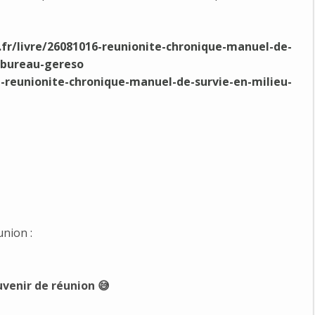
.fr/livre/26081016-reunionite-chronique-manuel-de-
ebureau-gereso
-reunionite-chronique-manuel-de-survie-en-milieu-
union :
venir de réunion 
😅