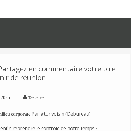
artagez en commentaire votre pire
nir de réunion

r 2026
Tonvoisin
𝐦𝐢𝐥𝐢𝐞𝐮 𝐜𝐨𝐫𝐩𝐨𝐫𝐚𝐭𝐞 Par 
#tonvoisin
 (Debureau)
r enfin reprendre le contrôle de notre temps ?