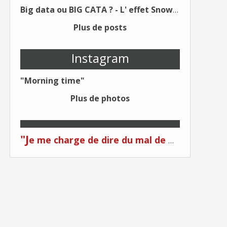
Big data ou BIG CATA ? - L' effet Snowden - Editions Kawa - Un Éditeur différent !
Plus de posts
Instagram
"Morning time"
Plus de photos
"J
e me charge de dire du mal de moi... Quand on me critique... C'est du plagiat ! "