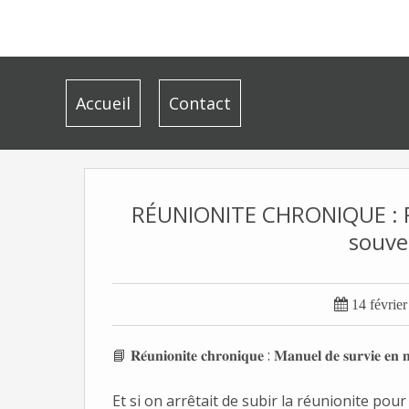
Accueil
Contact
RÉUNIONITE CHRONIQUE : P
souve

14 févrie
📘
 𝐑𝐞́𝐮𝐧𝐢𝐨𝐧𝐢𝐭𝐞 𝐜𝐡𝐫𝐨𝐧𝐢𝐪𝐮𝐞 : 𝐌𝐚𝐧𝐮𝐞𝐥 𝐝𝐞 𝐬𝐮𝐫𝐯𝐢𝐞 𝐞𝐧 
Et si on arrêtait de subir la réunionite pou