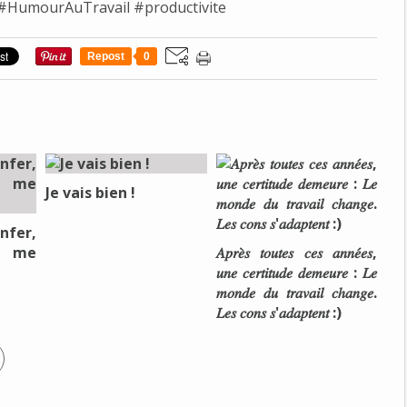
#HumourAuTravail
#productivite
Repost
0
Je vais bien !
nfer,
e me
𝐴𝑝𝑟𝑒̀𝑠 𝑡𝑜𝑢𝑡𝑒𝑠 𝑐𝑒𝑠 𝑎𝑛𝑛𝑒́𝑒𝑠,
𝑢𝑛𝑒 𝑐𝑒𝑟𝑡𝑖𝑡𝑢𝑑𝑒 𝑑𝑒𝑚𝑒𝑢𝑟𝑒 : 𝐿𝑒
𝑚𝑜𝑛𝑑𝑒 𝑑𝑢 𝑡𝑟𝑎𝑣𝑎𝑖𝑙 𝑐ℎ𝑎𝑛𝑔𝑒.
𝐿𝑒𝑠 𝑐𝑜𝑛𝑠 𝑠'𝑎𝑑𝑎𝑝𝑡𝑒𝑛𝑡 :)