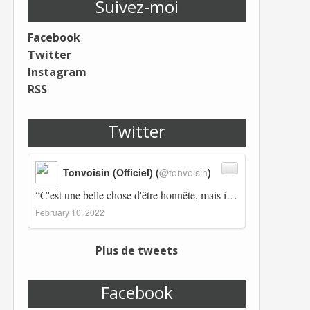
Suivez-moi
Facebook
Twitter
Instagram
RSS
Twitter
Tonvoisin (Officiel) (
@tonvoisin
)
“C'est une belle chose d'être honnête, mais il est également important d'avoir raison.” Winston Churchill Réplico…
February 10, 2022
Plus de tweets
Facebook