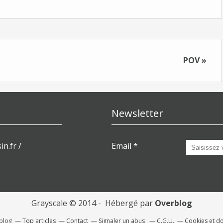
POV »
Newsletter
in.fr /
Email
Grayscale © 2014 - Hébergé par
Overblog
rblog
Top articles
Contact
Signaler un abus
C.G.U.
Cookies et d