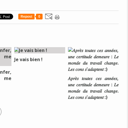
Repost
0
Je vais bien !
nfer,
e me
𝐴𝑝𝑟𝑒̀𝑠 𝑡𝑜𝑢𝑡𝑒𝑠 𝑐𝑒𝑠 𝑎𝑛𝑛𝑒́𝑒𝑠,
𝑢𝑛𝑒 𝑐𝑒𝑟𝑡𝑖𝑡𝑢𝑑𝑒 𝑑𝑒𝑚𝑒𝑢𝑟𝑒 : 𝐿𝑒
𝑚𝑜𝑛𝑑𝑒 𝑑𝑢 𝑡𝑟𝑎𝑣𝑎𝑖𝑙 𝑐ℎ𝑎𝑛𝑔𝑒.
𝐿𝑒𝑠 𝑐𝑜𝑛𝑠 𝑠'𝑎𝑑𝑎𝑝𝑡𝑒𝑛𝑡 :)