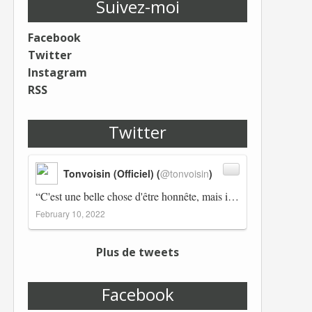
Suivez-moi
Facebook
Twitter
Instagram
RSS
Twitter
Tonvoisin (Officiel) (
@tonvoisin
)
“C'est une belle chose d'être honnête, mais il est également important d'avoir raison.” Winston Churchill Réplico…
February 10, 2022
Plus de tweets
Facebook