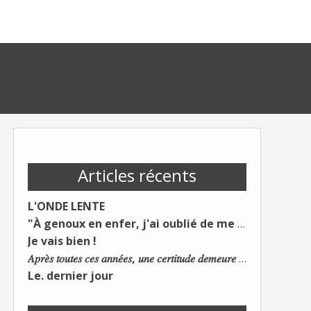
Articles récents
L'ONDE LENTE
"À genoux en enfer, j'ai oublié de me taire"
Je vais bien !
𝐴𝑝𝑟𝑒̀𝑠 𝑡𝑜𝑢𝑡𝑒𝑠 𝑐𝑒𝑠 𝑎𝑛𝑛𝑒́𝑒𝑠, 𝑢𝑛𝑒 𝑐𝑒𝑟𝑡𝑖𝑡𝑢𝑑𝑒 𝑑𝑒𝑚𝑒𝑢𝑟𝑒 : 𝐿𝑒 𝑚𝑜𝑛𝑑𝑒 𝑑𝑢 𝑡𝑟𝑎𝑣𝑎𝑖𝑙 𝑐ℎ𝑎𝑛𝑔𝑒. 𝐿𝑒𝑠 𝑐𝑜𝑛𝑠 𝑠'𝑎𝑑𝑎𝑝𝑡𝑒𝑛𝑡 :)
Le. dernier jour