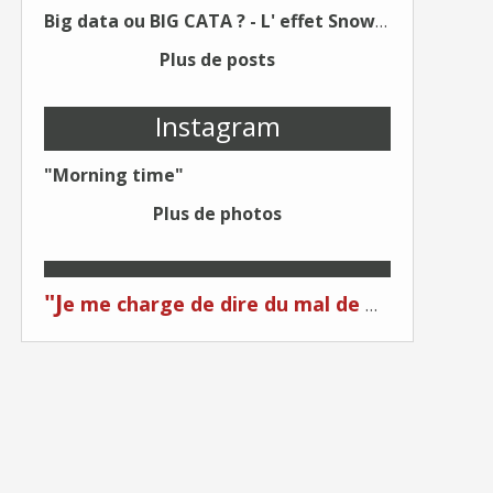
Big data ou BIG CATA ? - L' effet Snowden - Editions Kawa - Un Éditeur différent !
Plus de posts
Instagram
"Morning time"
Plus de photos
"J
e me charge de dire du mal de moi... Quand on me critique... C'est du plagiat ! "