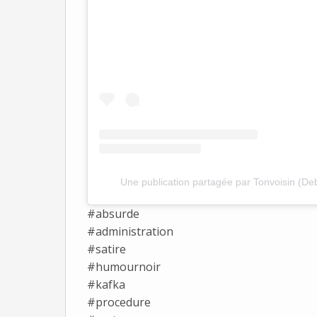
Une publication partagée par Tonvoisin (Deb
#absurde
#administration
#satire
#humournoir
#kafka
#procedure