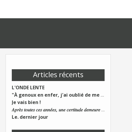
Articles récents
L'ONDE LENTE
"À genoux en enfer, j'ai oublié de me taire"
Je vais bien !
𝐴𝑝𝑟𝑒̀𝑠 𝑡𝑜𝑢𝑡𝑒𝑠 𝑐𝑒𝑠 𝑎𝑛𝑛𝑒́𝑒𝑠, 𝑢𝑛𝑒 𝑐𝑒𝑟𝑡𝑖𝑡𝑢𝑑𝑒 𝑑𝑒𝑚𝑒𝑢𝑟𝑒 : 𝐿𝑒 𝑚𝑜𝑛𝑑𝑒 𝑑𝑢 𝑡𝑟𝑎𝑣𝑎𝑖𝑙 𝑐ℎ𝑎𝑛𝑔𝑒. 𝐿𝑒𝑠 𝑐𝑜𝑛𝑠 𝑠'𝑎𝑑𝑎𝑝𝑡𝑒𝑛𝑡 :)
Le. dernier jour