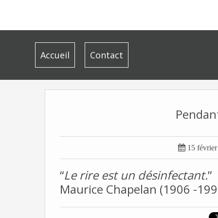
Accueil
Contact
Pendant

15 févrie
“
Le rire est un désinfectant.
”
Maurice Chapelan (1906 -199