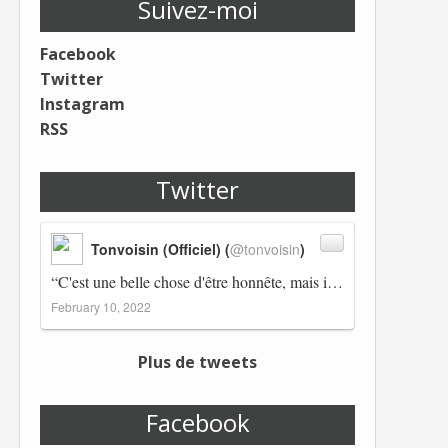
Suivez-moi
Facebook
Twitter
Instagram
RSS
Twitter
Tonvoisin (Officiel) (
@tonvoisin
)
“C'est une belle chose d'être honnête, mais il est également important d'avoir raison.” Winston Churchill Réplico…
February 10, 2022
Plus de tweets
Facebook