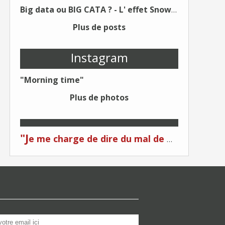
Big data ou BIG CATA ? - L' effet Snowden - Editions Kawa - Un Éditeur différent !
Plus de posts
Instagram
"Morning time"
Plus de photos
"J
e me charge de dire du mal de moi... Quand on me critique... C'est du plagiat ! "