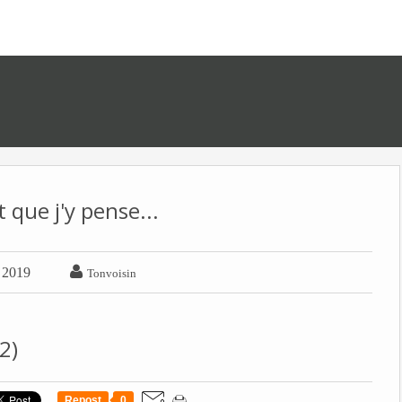
 que j'y pense...

r 2019
Tonvoisin
2)
Repost
0