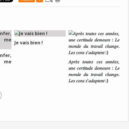
Je vais bien !
nfer,
e me
𝐴𝑝𝑟𝑒̀𝑠 𝑡𝑜𝑢𝑡𝑒𝑠 𝑐𝑒𝑠 𝑎𝑛𝑛𝑒́𝑒𝑠,
𝑢𝑛𝑒 𝑐𝑒𝑟𝑡𝑖𝑡𝑢𝑑𝑒 𝑑𝑒𝑚𝑒𝑢𝑟𝑒 : 𝐿𝑒
𝑚𝑜𝑛𝑑𝑒 𝑑𝑢 𝑡𝑟𝑎𝑣𝑎𝑖𝑙 𝑐ℎ𝑎𝑛𝑔𝑒.
𝐿𝑒𝑠 𝑐𝑜𝑛𝑠 𝑠'𝑎𝑑𝑎𝑝𝑡𝑒𝑛𝑡 :)