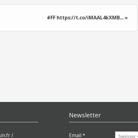
#FF https://t.co/iMAAL4kXMB... »
Newsletter
in.fr /
Email