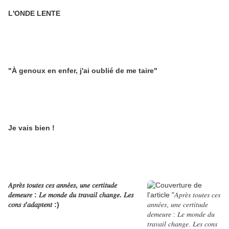
L'ONDE LENTE
"À genoux en enfer, j'ai oublié de me taire"
Je vais bien !
𝐴𝑝𝑟𝑒̀𝑠 𝑡𝑜𝑢𝑡𝑒𝑠 𝑐𝑒𝑠 𝑎𝑛𝑛𝑒́𝑒𝑠, 𝑢𝑛𝑒 𝑐𝑒𝑟𝑡𝑖𝑡𝑢𝑑𝑒
𝑑𝑒𝑚𝑒𝑢𝑟𝑒 : 𝐿𝑒 𝑚𝑜𝑛𝑑𝑒 𝑑𝑢 𝑡𝑟𝑎𝑣𝑎𝑖𝑙 𝑐ℎ𝑎𝑛𝑔𝑒. 𝐿𝑒𝑠
𝑐𝑜𝑛𝑠 𝑠'𝑎𝑑𝑎𝑝𝑡𝑒𝑛𝑡 :)