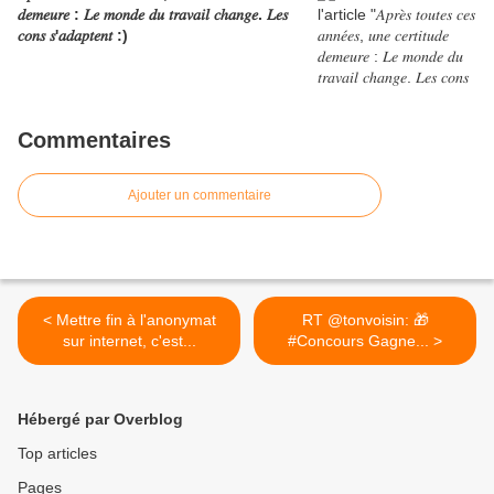
𝑑𝑒𝑚𝑒𝑢𝑟𝑒 : 𝐿𝑒 𝑚𝑜𝑛𝑑𝑒 𝑑𝑢 𝑡𝑟𝑎𝑣𝑎𝑖𝑙 𝑐ℎ𝑎𝑛𝑔𝑒. 𝐿𝑒𝑠
𝑐𝑜𝑛𝑠 𝑠'𝑎𝑑𝑎𝑝𝑡𝑒𝑛𝑡 :)
Commentaires
Ajouter un commentaire
< Mettre fin à l'anonymat
RT @tonvoisin: 🎁
sur internet, c'est...
#Concours Gagne... >
Hébergé par Overblog
Top articles
Pages