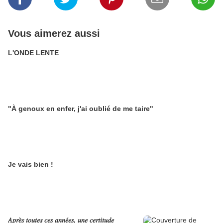
Vous aimerez aussi
L'ONDE LENTE
"À genoux en enfer, j'ai oublié de me taire"
Je vais bien !
𝐴𝑝𝑟𝑒̀𝑠 𝑡𝑜𝑢𝑡𝑒𝑠 𝑐𝑒𝑠 𝑎𝑛𝑛𝑒́𝑒𝑠, 𝑢𝑛𝑒 𝑐𝑒𝑟𝑡𝑖𝑡𝑢𝑑𝑒