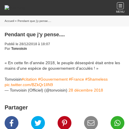
MENU
Accueil
» Pendant que j'y pense....
Pendant que j'y pense....
Publié le 28/12/2018 à 18:07
Par
Tonvoisin
« En cette fin d'année 2018, le peuple désespéré était entre les
mains d'une espèce de gouvernement d'acculés ! »
Tonvoisin
#citation
#Gouvernement
#France
#Shameless
pic.twitter.com/BZkQr1lIN9
— Tonvoisin (Officiel) (@tonvoisin)
28 décembre 2018
Partager