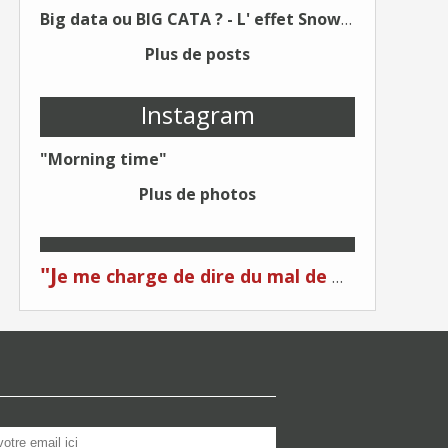
Big data ou BIG CATA ? - L' effet Snowden - Editions Kawa - Un Éditeur différent !
Plus de posts
Instagram
"Morning time"
Plus de photos
"J
e me charge de dire du mal de moi... Quand on me critique... C'est du plagiat ! "