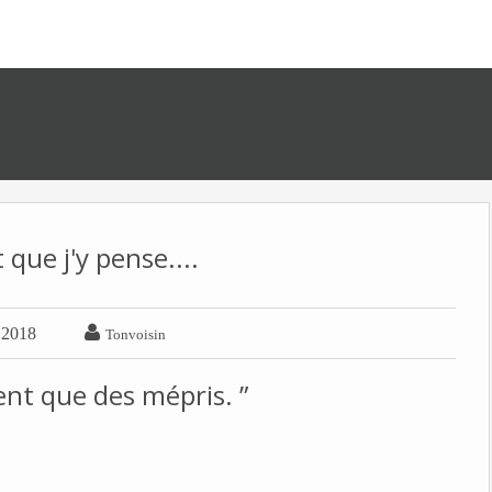
que j'y pense....

 2018
Tonvoisin
ent que des mépris. ”