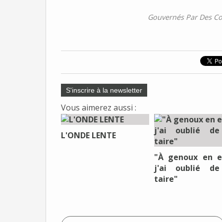
Gouvernés Par Des Con
S'inscrire à la newsletter
Vous aimerez aussi :
L'ONDE LENTE
"À genoux en e
j'ai oublié d
taire"