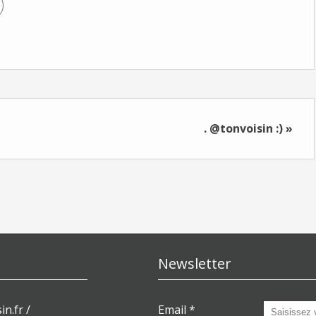
. @tonvoisin :) »
Newsletter
in.fr /
Email