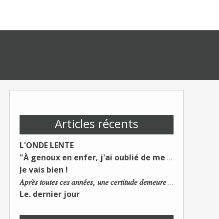
Articles récents
L'ONDE LENTE
"À genoux en enfer, j'ai oublié de me taire"
Je vais bien !
𝐴𝑝𝑟𝑒̀𝑠 𝑡𝑜𝑢𝑡𝑒𝑠 𝑐𝑒𝑠 𝑎𝑛𝑛𝑒́𝑒𝑠, 𝑢𝑛𝑒 𝑐𝑒𝑟𝑡𝑖𝑡𝑢𝑑𝑒 𝑑𝑒𝑚𝑒𝑢𝑟𝑒 : 𝐿𝑒 𝑚𝑜𝑛𝑑𝑒 𝑑𝑢 𝑡𝑟𝑎𝑣𝑎𝑖𝑙 𝑐ℎ𝑎𝑛𝑔𝑒. 𝐿𝑒𝑠 𝑐𝑜𝑛𝑠 𝑠'𝑎𝑑𝑎𝑝𝑡𝑒𝑛𝑡 :)
Le. dernier jour