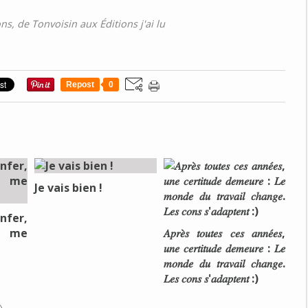
s, de Tonvoisin aux Éditions j'ai lu
Repost
0
Je vais bien !
nfer,
e me
𝐴𝑝𝑟𝑒̀𝑠 𝑡𝑜𝑢𝑡𝑒𝑠 𝑐𝑒𝑠 𝑎𝑛𝑛𝑒́𝑒𝑠,
𝑢𝑛𝑒 𝑐𝑒𝑟𝑡𝑖𝑡𝑢𝑑𝑒 𝑑𝑒𝑚𝑒𝑢𝑟𝑒 : 𝐿𝑒
𝑚𝑜𝑛𝑑𝑒 𝑑𝑢 𝑡𝑟𝑎𝑣𝑎𝑖𝑙 𝑐ℎ𝑎𝑛𝑔𝑒.
𝐿𝑒𝑠 𝑐𝑜𝑛𝑠 𝑠'𝑎𝑑𝑎𝑝𝑡𝑒𝑛𝑡 :)