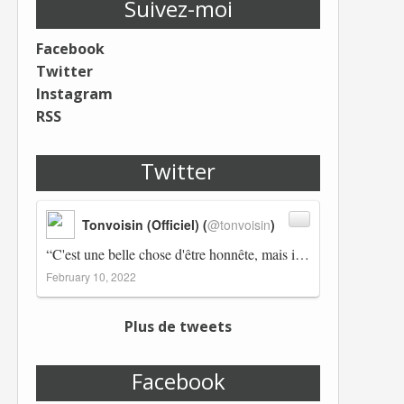
Suivez-moi
Facebook
Twitter
Instagram
RSS
Twitter
Tonvoisin (Officiel) (
@tonvoisin
)
“C'est une belle chose d'être honnête, mais il est également important d'avoir raison.” Winston Churchill Réplico…
February 10, 2022
Plus de tweets
Facebook