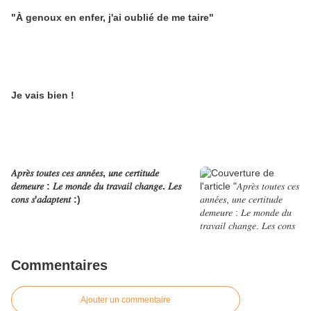
"À genoux en enfer, j'ai oublié de me taire"
Je vais bien !
𝐴𝑝𝑟𝑒̀𝑠 𝑡𝑜𝑢𝑡𝑒𝑠 𝑐𝑒𝑠 𝑎𝑛𝑛𝑒́𝑒𝑠, 𝑢𝑛𝑒 𝑐𝑒𝑟𝑡𝑖𝑡𝑢𝑑𝑒
𝑑𝑒𝑚𝑒𝑢𝑟𝑒 : 𝐿𝑒 𝑚𝑜𝑛𝑑𝑒 𝑑𝑢 𝑡𝑟𝑎𝑣𝑎𝑖𝑙 𝑐ℎ𝑎𝑛𝑔𝑒. 𝐿𝑒𝑠
𝑐𝑜𝑛𝑠 𝑠'𝑎𝑑𝑎𝑝𝑡𝑒𝑛𝑡 :)
Commentaires
Ajouter un commentaire