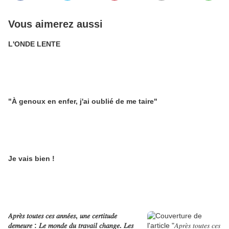
Vous aimerez aussi
L'ONDE LENTE
"À genoux en enfer, j'ai oublié de me taire"
Je vais bien !
𝐴𝑝𝑟𝑒̀𝑠 𝑡𝑜𝑢𝑡𝑒𝑠 𝑐𝑒𝑠 𝑎𝑛𝑛𝑒́𝑒𝑠, 𝑢𝑛𝑒 𝑐𝑒𝑟𝑡𝑖𝑡𝑢𝑑𝑒
𝑑𝑒𝑚𝑒𝑢𝑟𝑒 : 𝐿𝑒 𝑚𝑜𝑛𝑑𝑒 𝑑𝑢 𝑡𝑟𝑎𝑣𝑎𝑖𝑙 𝑐ℎ𝑎𝑛𝑔𝑒. 𝐿𝑒𝑠