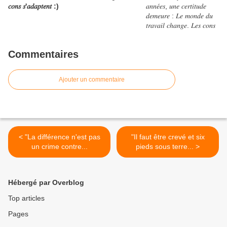
𝑐𝑜𝑛𝑠 𝑠'𝑎𝑑𝑎𝑝𝑡𝑒𝑛𝑡 :)
Commentaires
Ajouter un commentaire
< "La différence n'est pas
"Il faut être crevé et six
un crime contre...
pieds sous terre... >
Hébergé par Overblog
Top articles
Pages