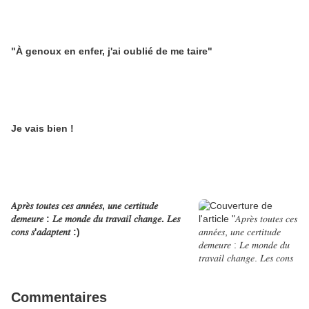
"À genoux en enfer, j'ai oublié de me taire"
Je vais bien !
𝐴𝑝𝑟𝑒̀𝑠 𝑡𝑜𝑢𝑡𝑒𝑠 𝑐𝑒𝑠 𝑎𝑛𝑛𝑒́𝑒𝑠, 𝑢𝑛𝑒 𝑐𝑒𝑟𝑡𝑖𝑡𝑢𝑑𝑒
𝑑𝑒𝑚𝑒𝑢𝑟𝑒 : 𝐿𝑒 𝑚𝑜𝑛𝑑𝑒 𝑑𝑢 𝑡𝑟𝑎𝑣𝑎𝑖𝑙 𝑐ℎ𝑎𝑛𝑔𝑒. 𝐿𝑒𝑠
𝑐𝑜𝑛𝑠 𝑠'𝑎𝑑𝑎𝑝𝑡𝑒𝑛𝑡 :)
Commentaires