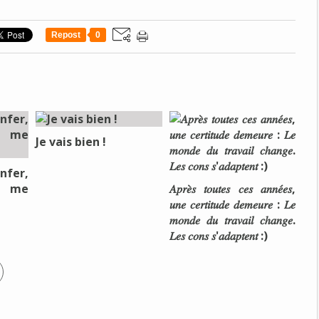
Repost
0
Je vais bien !
nfer,
e me
𝐴𝑝𝑟𝑒̀𝑠 𝑡𝑜𝑢𝑡𝑒𝑠 𝑐𝑒𝑠 𝑎𝑛𝑛𝑒́𝑒𝑠,
𝑢𝑛𝑒 𝑐𝑒𝑟𝑡𝑖𝑡𝑢𝑑𝑒 𝑑𝑒𝑚𝑒𝑢𝑟𝑒 : 𝐿𝑒
𝑚𝑜𝑛𝑑𝑒 𝑑𝑢 𝑡𝑟𝑎𝑣𝑎𝑖𝑙 𝑐ℎ𝑎𝑛𝑔𝑒.
𝐿𝑒𝑠 𝑐𝑜𝑛𝑠 𝑠'𝑎𝑑𝑎𝑝𝑡𝑒𝑛𝑡 :)