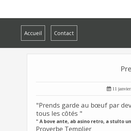
Accueil
Contact
Pre

11 janvie
"Prends garde au bœuf par devan
tous les côtés "
" A bove ante, ab asino retro, a stulto u
Proverbe Templier