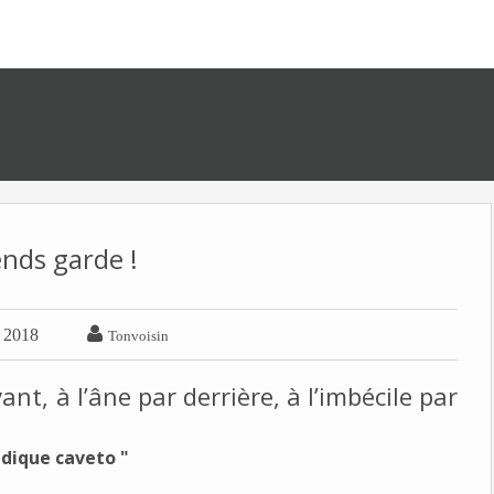
nds garde !

r 2018
Tonvoisin
t, à l’âne par derrière, à l’imbécile par
ndique caveto "