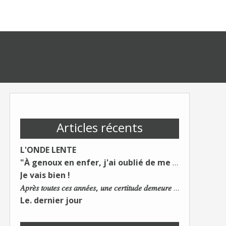
Articles récents
L'ONDE LENTE
"À genoux en enfer, j'ai oublié de me taire"
Je vais bien !
𝐴𝑝𝑟𝑒̀𝑠 𝑡𝑜𝑢𝑡𝑒𝑠 𝑐𝑒𝑠 𝑎𝑛𝑛𝑒́𝑒𝑠, 𝑢𝑛𝑒 𝑐𝑒𝑟𝑡𝑖𝑡𝑢𝑑𝑒 𝑑𝑒𝑚𝑒𝑢𝑟𝑒 : 𝐿𝑒 𝑚𝑜𝑛𝑑𝑒 𝑑𝑢 𝑡𝑟𝑎𝑣𝑎𝑖𝑙 𝑐ℎ𝑎𝑛𝑔𝑒. 𝐿𝑒𝑠 𝑐𝑜𝑛𝑠 𝑠'𝑎𝑑𝑎𝑝𝑡𝑒𝑛𝑡 :)
Le. dernier jour