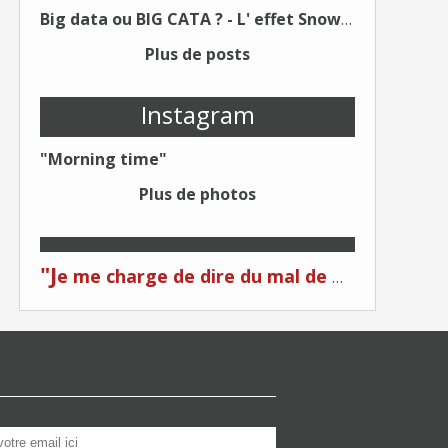
Big data ou BIG CATA ? - L' effet Snowden - Editions Kawa - Un Éditeur différent !
Plus de posts
Instagram
"Morning time"
Plus de photos
"J
e me charge de dire du mal de moi... Quand on me critique... C'est du plagiat ! "