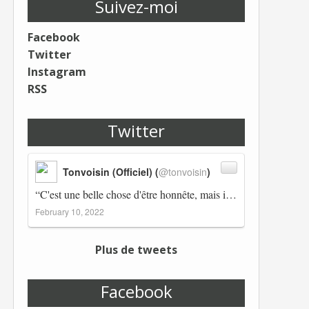
Suivez-moi
Facebook
Twitter
Instagram
RSS
Twitter
Tonvoisin (Officiel) (
@tonvoisin
)
“C'est une belle chose d'être honnête, mais il est également important d'avoir raison.” Winston Churchill Réplico…
February 10, 2022
Plus de tweets
Facebook