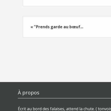
« "Prends garde au bœuf...
À propos
Écrit au bord des falaises, attend la chute. ( tonvois